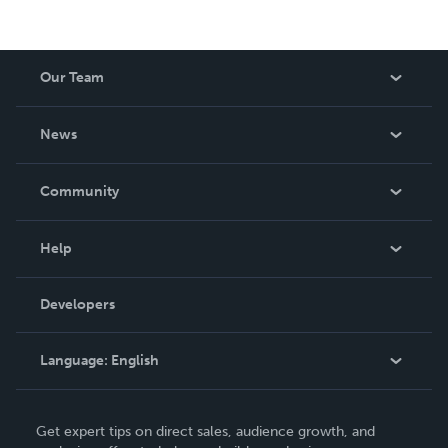
Our Team
About Us
News
Careers
In The News
Community
Events
Blog
Help
Videos
Order Lookup
Developers
Podcast
Knowledge Base
Language:
English
Contact Support
English
Get expert tips on direct sales, audience growth, and
Deutsch