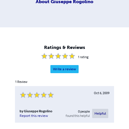
About
Giuseppe Rogolino
Ratings & Reviews
1
rating
Write a review
1
Review
Oct 6, 2009
by
Giuseppe Rogolino
0
people
Helpful
found this helpful
Report this review