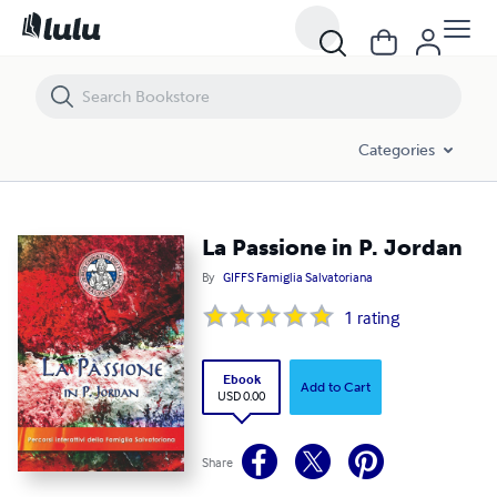
La Passione in P. Jordan
Categories
La Passione in P. Jordan
By
GIFFS Famiglia Salvatoriana
1
rating
Ebook
Add to Cart
USD 0.00
Share