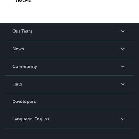
readers!
Our Team
About Us
News
Careers
In The News
Community
Events
Blog
Help
Videos
Order Lookup
Developers
Podcast
Knowledge Base
Language:
English
Contact Support
English