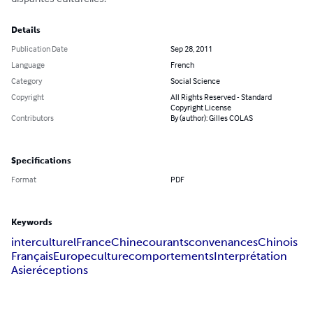
Details
Publication Date
Sep 28, 2011
Language
French
Category
Social Science
Copyright
All Rights Reserved - Standard
Copyright License
Contributors
By (author): Gilles COLAS
Specifications
Format
PDF
Keywords
interculturel
France
Chine
courants
convenances
Chinois
Français
Europe
culture
comportements
Interprétation
Asie
réceptions