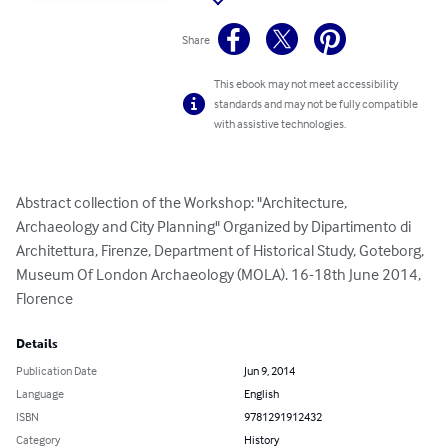
Share
This ebook may not meet accessibility
standards and may not be fully compatible
with assistive technologies.
Abstract collection of the Workshop: "Architecture, 
Archaeology and City Planning" Organized by Dipartimento di 
Architettura, Firenze, Department of Historical Study, Goteborg, 
Museum Of London Archaeology (MOLA). 16-18th June 2014, 
Florence
Details
Publication Date
Jun 9, 2014
Language
English
ISBN
9781291912432
Category
History