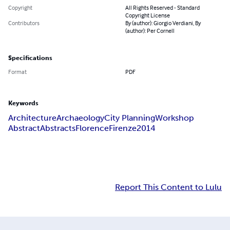
Copyright
All Rights Reserved - Standard
Copyright License
Contributors
By (author): Giorgio Verdiani, By
(author): Per Cornell
Specifications
Format
PDF
Keywords
Architecture
Archaeology
City Planning
Workshop
Abstract
Abstracts
Florence
Firenze
2014
Report This Content to Lulu