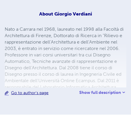
About
Giorgio Verdiani
Nato a Carrara nel 1968, laureato nel 1998 alla Facoltà di
Architettura di Firenze, Dottorato di Ricerca in “Rilievo e
rappresentazione dell’Architettura e dell’Ambiente nel
2003, è entrato in servizio come ricercatore nel 2006.
Professore in vari corsi universitari tra cui Disegno
Automatico, Tecniche avanzate di rappresentazione e
Disegno dell’Architettura. Dal 2008 tiene il corso di
Disegno presso il corso di laurea in Ingegneria Civile ed
Ambientale dell'Università Online Ecampus. Dal 2011 è
responsabile del Laboratorio Informatica Architettura
Show full description
Go to author's page
(LIA) della Facoltà di Architettura di Firenze. Attivo
nell'ambito del rilievo digitale dal 2002 è membro dei
comitati scientifici di alcune tra le principali conferenze
internazionali che si occupano di Beni Culturali e media
digitali, come VSMM, CHNT ed EUROMED.