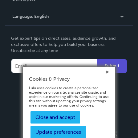
Knowledge Base
Language:
English
Contact Support
English
Get expert tips on direct sales, audience growth, and
Deutsch
exclusive offers to help you build your business.
Unsubscribe at any time.
Français
Italiano
Submit
Español
Cookies & Privacy
Lulu uses cookies to create a personalized
experience on our site, analyze site usage, and
assist in our marketing efforts. Continuing to use
this site without updating your privacy settings
means you agree to our use of cookies.
Close and accept
Update preferences
Privacy Policy
Terms & Conditions
Security