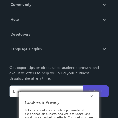
In The News
Community
Events
Blog
Help
Videos
Order Lookup
Developers
Podcast
Knowledge Base
Language:
English
Contact Support
English
Get expert tips on direct sales, audience growth, and
Deutsch
exclusive offers to help you build your business.
Unsubscribe at any time.
Français
Italiano
Submit
Español
Cookies & Privacy
Lulu uses cookies to create a personalized
experience on our site, analyze site usage, and
assist in our marketing efforts. Continuing to use