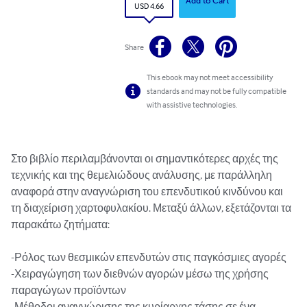
Add to Cart
USD 4.66
Share
This ebook may not meet accessibility
standards and may not be fully compatible
with assistive technologies.
Στο βιβλίο περιλαμβάνονται οι σημαντικότερες αρχές της 
τεχνικής και της θεμελιώδους ανάλυσης, με παράλληλη 
αναφορά στην αναγνώριση του επενδυτικού κινδύνου και 
τη διαχείριση χαρτοφυλακίου. Μεταξύ άλλων, εξετάζονται τα 
παρακάτω ζητήματα: 

-Ρόλος των θεσμικών επενδυτών στις παγκόσμιες αγορές

-Χειραγώγηση των διεθνών αγορών μέσω της χρήσης 
παραγώγων προϊόντων

-Μέθοδοι αναγνώρισης της κυρίαρχης τάσης σε ένα 