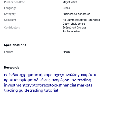
Publication Date
May 3, 2023
Language
Greek
Category
Business & Economics
Copyright
All Rights Reserved - Standard
Copyright License
Contributors
By (author): Giorgos
Protonotarios
Specifications
Format
EPUB
Keywords
επένδυση
χρηματιστήριο
μετοχές
συνάλλαγμα
κρύπτο
κρυπτονομίσματα
διεθνείς αγορές
online trading
investment
crypto
forex
stocks
financial markets
trading guide
trading tutorial