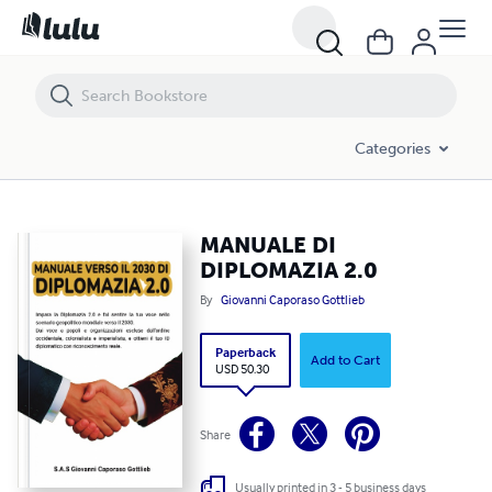
MANUALE DI DIPLOMAZIA 2.0
Categories
MANUALE DI
DIPLOMAZIA 2.0
By
Giovanni Caporaso Gottlieb
Paperback
Add to Cart
USD 50.30
Share
Usually printed in 3 - 5 business days