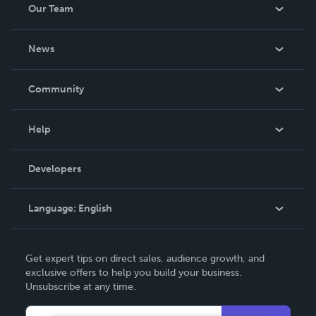
Our Team
About Us
News
Careers
In The News
Community
Events
Blog
Help
Videos
Order Lookup
Developers
Podcast
Knowledge Base
Language:
English
Contact Support
English
Get expert tips on direct sales, audience growth, and
Deutsch
exclusive offers to help you build your business.
Unsubscribe at any time.
Français
Italiano