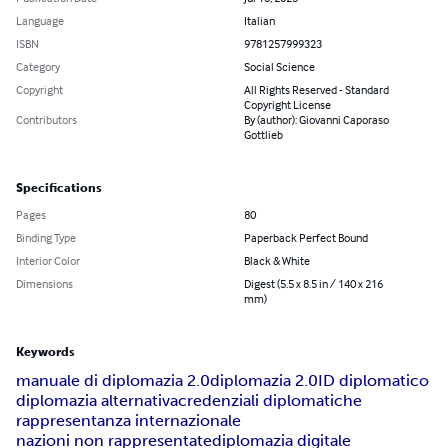
Language
Italian
ISBN
9781257999323
Category
Social Science
Copyright
All Rights Reserved - Standard
Copyright License
Contributors
By (author): Giovanni Caporaso
Gottlieb
Specifications
Pages
80
Binding Type
Paperback Perfect Bound
Interior Color
Black & White
Dimensions
Digest (5.5 x 8.5 in / 140 x 216
mm)
Keywords
manuale di diplomazia 2.0
diplomazia 2.0
ID diplomatico
diplomazia alternativa
credenziali diplomatiche
rappresentanza internazionale
nazioni non rappresentate
diplomazia digitale