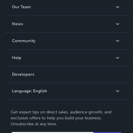
Our Team
About Us
News
Careers
In The News
Community
Events
Blog
Help
Videos
Order Lookup
Developers
Podcast
Knowledge Base
Language:
English
Contact Support
English
Get expert tips on direct sales, audience growth, and
Deutsch
exclusive offers to help you build your business.
Unsubscribe at any time.
Français