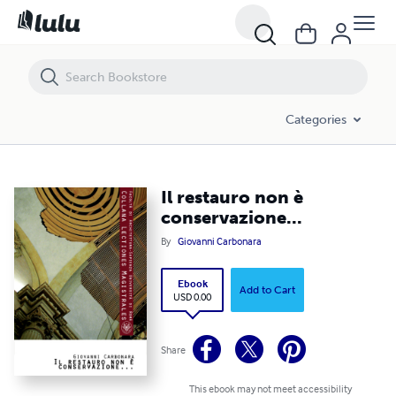
Il restauro non è conservazione...
Categories
Il restauro non è
conservazione...
By
Giovanni Carbonara
Ebook
Add to Cart
USD 0.00
Share
This ebook may not meet accessibility