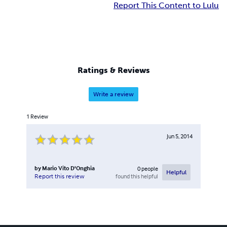
Report This Content to Lulu
Ratings & Reviews
Write a review
1
Review
Jun 5, 2014
by
Mario Vito D'Onghia
0
people
Helpful
found this helpful
Report this review