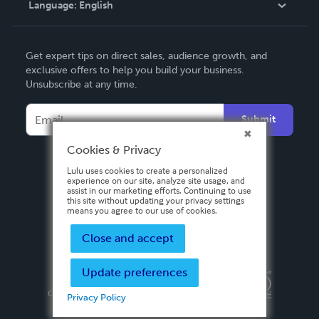
Language:
English
Contact Support
English
Get expert tips on direct sales, audience growth, and
Deutsch
exclusive offers to help you build your business.
Unsubscribe at any time.
Français
Italiano
Submit
Español
Cookies & Privacy
Lulu uses cookies to create a personalized
experience on our site, analyze site usage, and
assist in our marketing efforts. Continuing to use
this site without updating your privacy settings
means you agree to our use of cookies.
Close and accept
Update preferences
Privacy Policy
Terms & Conditions
Security
Copyright ©
2026 Lulu Press, Inc. All rights reserved.
Privacy Policy