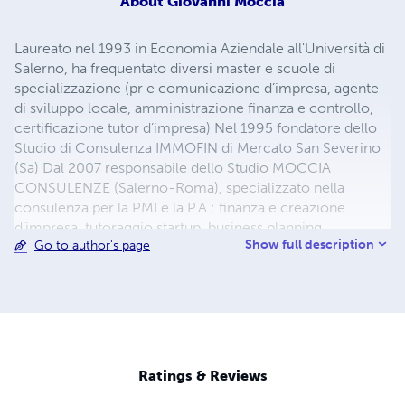
About
Giovanni Moccia
Laureato nel 1993 in Economia Aziendale all'Università di
Salerno, ha frequentato diversi master e scuole di
specializzazione (pr e comunicazione d’impresa, agente
di sviluppo locale, amministrazione finanza e controllo,
certificazione tutor d’impresa) Nel 1995 fondatore dello
Studio di Consulenza IMMOFIN di Mercato San Severino
(Sa) Dal 2007 responsabile dello Studio MOCCIA
CONSULENZE (Salerno-Roma), specializzato nella
consulenza per la PMI e la P.A : finanza e creazione
d’impresa, tutoraggio startup, business planning,
Show full description
Go to author's page
diagnostica aziendale, piani di valutazione e di
ristrutturazione aziendale. Da febbraio 2011 Presidente e
co-fondatore del Centro Studi di Ricerche Economiche e
Sociali MONDISOSTENIBILI. Tra le esperienze lavorative
più significative, una lunga collaborazione con fondazioni
bancarie, banche d’investimento, incubatori d’imprese.
"Giornalista" per diletto, autore di papers, è spesso ospite
Ratings & Reviews
di programmi radiotelevisi, conduce Che Impresa! su