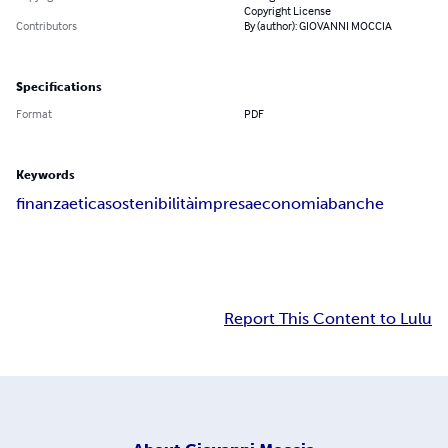
Copyright License
Contributors
By (author): GIOVANNI MOCCIA
Specifications
Format
PDF
Keywords
finanza
etica
sostenibilità
impresa
economia
banche
Report This Content to Lulu