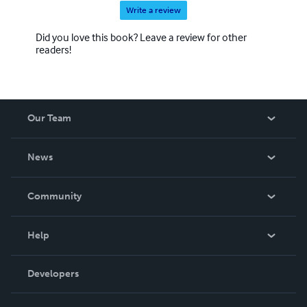
radio ponte-regeneration.
Write a review
Did you love this book? Leave a review for other
readers!
Our Team
About Us
News
Careers
In The News
Community
Events
Blog
Help
Videos
Order Lookup
Developers
Podcast
Knowledge Base