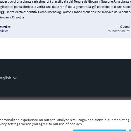
uggestivo di una pianta rarissima, già classificata dal Tenore da Giovanni Gussone. Una pianta 
gli spetta per la storia e la verità, una delle rarità della ginestrella, già classificata di una speci
ggi, senza carta d'identità. Complimenti agli autori Franca Moliario e he si avvale della collab
 Giovanni Orsogna
Orsogna
0
peopl
found this helpfu
eview
nglish
personalized experience on our site, analyze site usage, and assist in our marketing e
ivacy settings means you agree to our use of cookies.