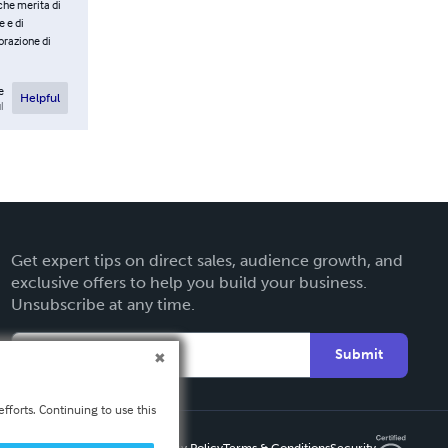
che merita di
e e di
orazione di
e
Helpful
l
Get expert tips on direct sales, audience growth, and
exclusive offers to help you build your business.
Unsubscribe at any time.
Submit
fforts. Continuing to use this