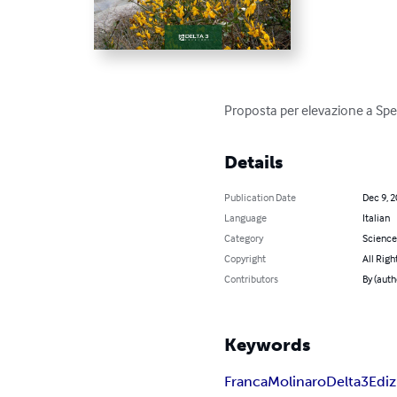
Proposta per elevazione a Spe
Details
Publication Date
Dec 9, 
Language
Italian
Category
Science
Copyright
All Righ
Contributors
By (auth
Keywords
Franca
Molinaro
Delta
3
Ediz