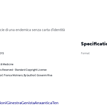
cie di una endemica senza carta d’identità
Specificati
2015
Format
 & Medicine
ts Reserved - Standard Copyright License
or): Franca Molinaro, By (author): Giovanni Riva
ioni
Ginestra
Genista
Anxantica
Ten