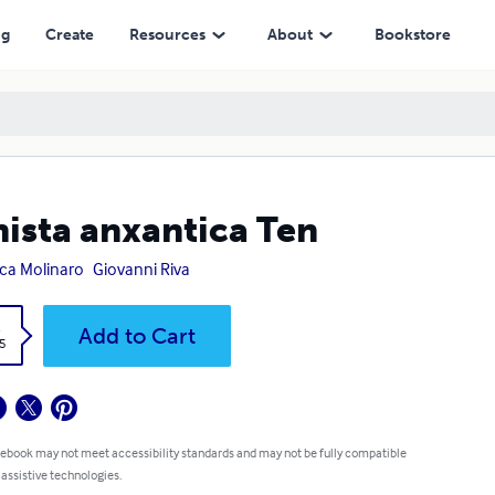
ng
Create
Resources
About
Bookstore
ista anxantica Ten
ca Molinaro
Giovanni Riva
k
Add to Cart
5
 ebook may not meet accessibility standards and may not be fully compatible
 assistive technologies.