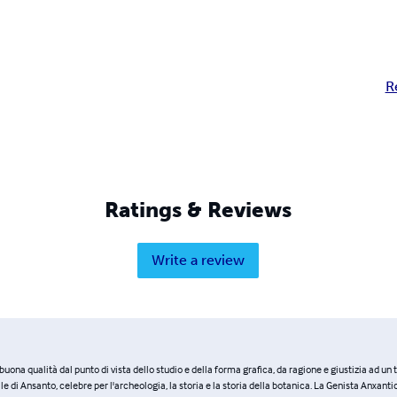
R
Ratings & Reviews
Write a review
 buona qualità dal punto di vista dello studio e della forma grafica, da ragione e giustizia ad un t
lle di Ansanto, celebre per l'archeologia, la storia e la storia della botanica. La Genista Anxantic