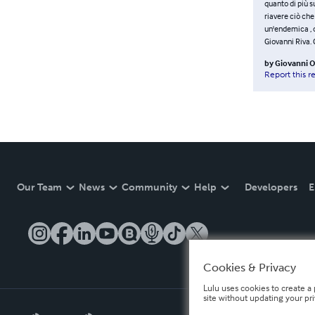
quanto di più s
riavere ciò che 
un'endemica , o
Giovanni Riva.
by
Giovanni 
Report this r
Our Team
News
Community
Help
Developers
E
Cookies & Privacy
Lulu uses cookies to create a 
site without updating your pr