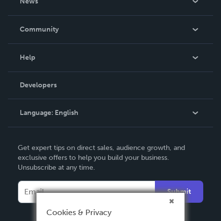
News
Careers
In The News
Community
Events
Blog
Help
Videos
Order Lookup
Developers
Podcast
Knowledge Base
Language:
English
Contact Support
English
Get expert tips on direct sales, audience growth, and
Deutsch
exclusive offers to help you build your business.
Unsubscribe at any time.
Français
Italiano
Submit
Español
Cookies & Privacy