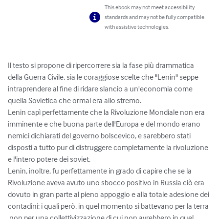
This ebook may not meet accessibility
standards and may not be fully compatible
with assistive technologies.
Il testo si propone di ripercorrere sia la fase più drammatica 
della Guerra Civile, sia le coraggiose scelte che "Lenin" seppe 
intraprendere al fine di ridare slancio a un'economia come 
quella Sovietica che ormai era allo stremo.

Lenin capì perfettamente che la Rivoluzione Mondiale non era 
imminente e che buona parte dell'Europa e del mondo erano 
nemici dichiarati del governo bolscevico, e sarebbero stati 
disposti a tutto pur di distruggere completamente la rivoluzione 
e l'intero potere dei soviet. 

Lenin, inoltre, fu perfettamente in grado di capire che se la 
Rivoluzione aveva avuto uno sbocco positivo in Russia ciò era 
dovuto in gran parte al pieno appoggio e alla totale adesione dei 
contadini; i quali però, in quel momento si battevano per la terra 
 non per una collettivizzazione di cui non avrebbero in quel 