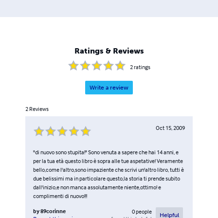
Ratings & Reviews
2
ratings
Write a review
2
Reviews
Oct 15, 2009
"di nuovo sono stupita!" Sono venuta a sapere che hai 14 anni, e
per la tua età questo libro è sopra alle tue aspetative! Veramente
bello,come l'altro,sono impaziente che scrivi un'altro libro, tutti è
due belissimi ma in particolare questo,la storia ti prende subito
dall'inizio,e non manca assolutamente niente,ottimo! e
complimenti di nuovo!!!
by
89corinne
0
people
Helpful