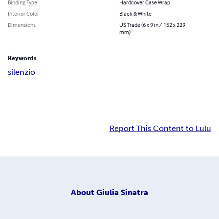
Binding Type
Hardcover Case Wrap
Interior Color
Black & White
Dimensions
US Trade (6 x 9 in / 152 x 229
mm)
Keywords
silenzio
Report This Content to Lulu
About
Giulia Sinatra