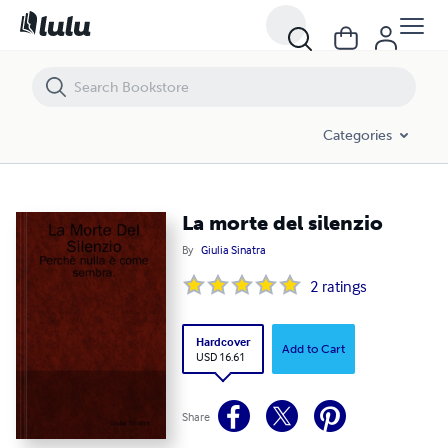
La morte del silenzio
Categories
La morte del silenzio
By
Giulia Sinatra
2
ratings
Hardcover
Add to Cart
USD 16.61
Share