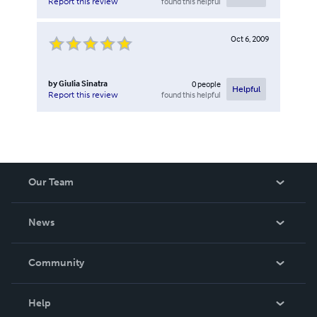
found this helpful
Report this review
Oct 6, 2009
by
Giulia Sinatra
0
people
Helpful
found this helpful
Report this review
Our Team
About Us
News
Careers
In The News
Community
Events
Blog
Help