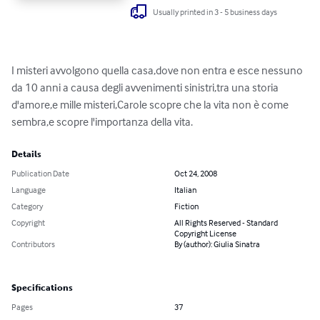
Usually printed in 3 - 5 business days
I misteri avvolgono quella casa,dove non entra e esce nessuno 
da 10 anni a causa degli avvenimenti sinistri,tra una storia 
d'amore,e mille misteri,Carole scopre che la vita non è come 
sembra,e scopre l'importanza della vita.
Details
Publication Date
Oct 24, 2008
Language
Italian
Category
Fiction
Copyright
All Rights Reserved - Standard
Copyright License
Contributors
By (author): Giulia Sinatra
Specifications
Pages
37