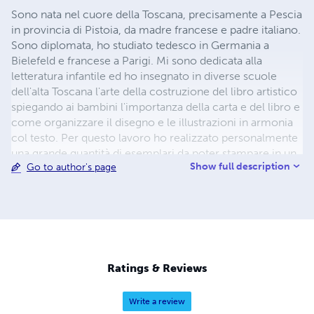
Sono nata nel cuore della Toscana, precisamente a Pescia
in provincia di Pistoia, da madre francese e padre italiano.
Sono diplomata, ho studiato tedesco in Germania a
Bielefeld e francese a Parigi. Mi sono dedicata alla
letteratura infantile ed ho insegnato in diverse scuole
dell'alta Toscana l'arte della costruzione del libro artistico
spiegando ai bambini l'importanza della carta e del libro e
come organizzare il disegno e le illustrazioni in armonia
col testo. Per questo lavoro ho realizzato personalmente
una grande quantità di esemplari da poter stampare in un
Show full description
Go to author's page
sol giorno e anche in unica pagina. Ho scritto un
centinaio di storie a volte itineranti. Nelle mie fole
emerge forte il mio universo ideale, ove la natura e la sua
contemplazione alla fine coinvolgono strettamente tutti i
personaggi e diventano protagonisti assoluti. In questo
universo silvano ho attinto la mia poesia e sono nate le
mie storie che io vorrei presentare al pubblico come
Ratings & Reviews
letture semplici.
Write a review