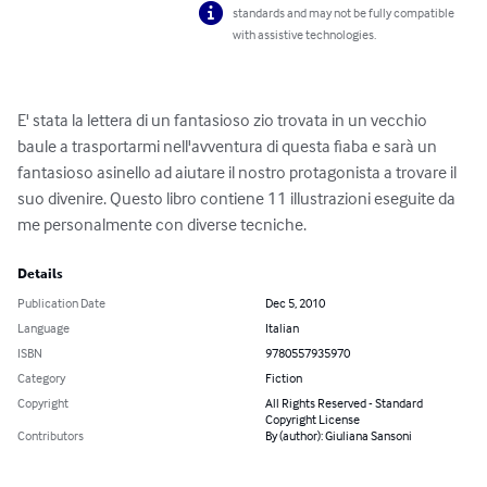
standards and may not be fully compatible
with assistive technologies.
E' stata la lettera di un fantasioso zio trovata in un vecchio 
baule a trasportarmi nell'avventura di questa fiaba e sarà un 
fantasioso asinello ad aiutare il nostro protagonista a trovare il 
suo divenire. Questo libro contiene 11 illustrazioni eseguite da 
me personalmente con diverse tecniche.
Details
Publication Date
Dec 5, 2010
Language
Italian
ISBN
9780557935970
Category
Fiction
Copyright
All Rights Reserved - Standard
Copyright License
Contributors
By (author): Giuliana Sansoni