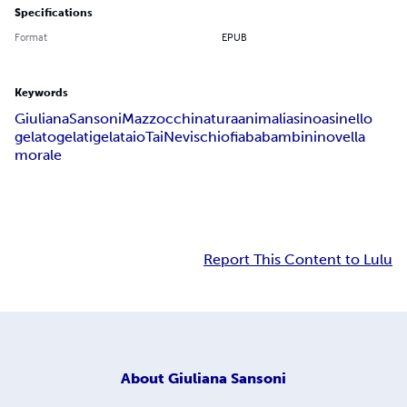
Specifications
Format
EPUB
Keywords
Giuliana
Sansoni
Mazzocchi
natura
animali
asino
asinello
gelato
gelati
gelataio
Tai
Nevischio
fiaba
bambini
novella
morale
Report This Content to Lulu
About
Giuliana Sansoni