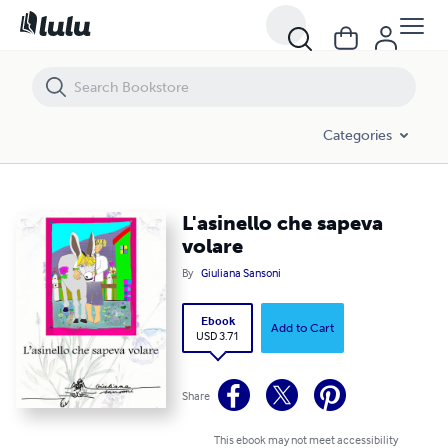
L'asinello che sapeva volare
Categories
L'asinello che sapeva
volare
By
Giuliana Sansoni
Ebook
Add to Cart
USD 3.71
Share
This ebook may not meet accessibility