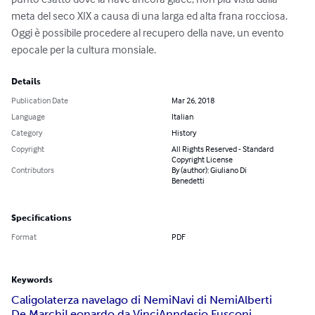
meta del seco XIX a causa di una larga ed alta frana rocciosa. 

Oggi è possibile procedere al recupero della nave, un evento 
epocale per la cultura monsiale.
Details
Publication Date
Mar 26, 2018
Language
Italian
Category
History
Copyright
All Rights Reserved - Standard
Copyright License
Contributors
By (author): Giuliano Di
Benedetti
Specifications
Format
PDF
Keywords
Caligola
terza nave
lago di Nemi
Navi di Nemi
Alberti
De Marchi
Leonardo da Vinci
Anndesio Fusconi