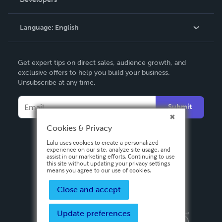
Podcast
Knowledge Base
Language:
English
Contact Support
English
Get expert tips on direct sales, audience growth, and
Deutsch
exclusive offers to help you build your business.
Unsubscribe at any time.
Français
Italiano
Submit
Español
Cookies & Privacy
Lulu uses cookies to create a personalized
experience on our site, analyze site usage, and
assist in our marketing efforts. Continuing to use
this site without updating your privacy settings
means you agree to our use of cookies.
Close and accept
Update preferences
Privacy Policy
Terms & Conditions
Security