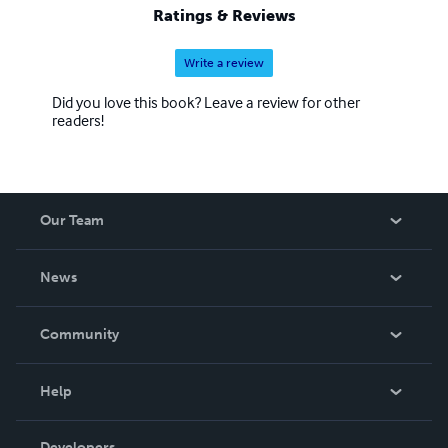
Ratings & Reviews
Write a review
Did you love this book? Leave a review for other
readers!
Our Team
About Us
News
Careers
In The News
Community
Events
Blog
Help
Videos
Order Lookup
Developers