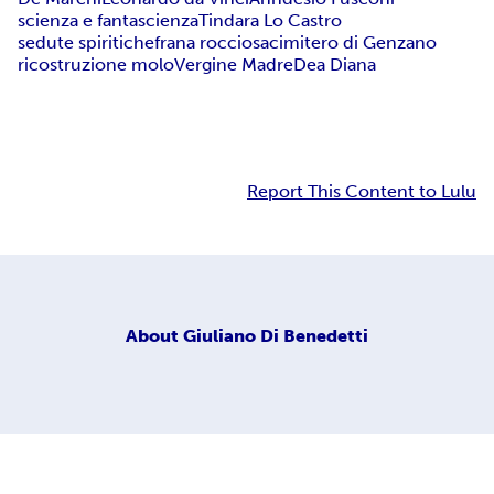
scienza e fantascienza
Tindara Lo Castro
sedute spiritiche
frana rocciosa
cimitero di Genzano
ricostruzione molo
Vergine Madre
Dea Diana
Report This Content to Lulu
About
Giuliano Di Benedetti