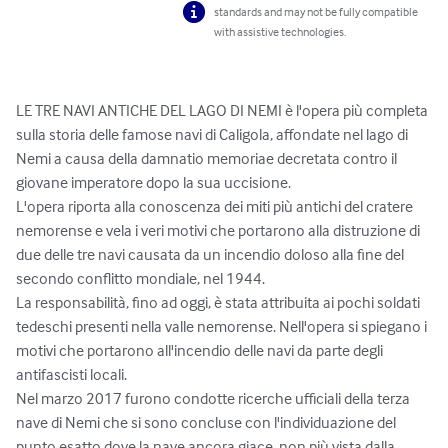
standards and may not be fully compatible
with assistive technologies.
LE TRE NAVI ANTICHE DEL LAGO DI NEMI è l'opera più completa 
sulla storia delle famose navi di Caligola, affondate nel lago di 
Nemi a causa della damnatio memoriae decretata contro il 
giovane imperatore dopo la sua uccisione.

L'opera riporta alla conoscenza dei miti più antichi del cratere 
nemorense e vela i veri motivi che portarono alla distruzione di 
due delle tre navi causata da un incendio doloso alla fine del 
secondo conflitto mondiale, nel 1944.

La responsabilità, fino ad oggi, è stata attribuita ai pochi soldati 
tedeschi presenti nella valle nemorense. Nell'opera si spiegano i 
motivi che portarono all'incendio delle navi da parte degli 
antifascisti locali.

Nel marzo 2017 furono condotte ricerche ufficiali della terza 
nave di Nemi che si sono concluse con l'individuazione del 
punto esatto dove la nave ancora giace, non più vista dalla 