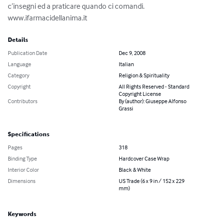
c’insegni ed a praticare quando ci comandi. 
www.ifarmacidellanima.it
Details
Publication Date
Dec 9, 2008
Language
Italian
Category
Religion & Spirituality
Copyright
All Rights Reserved - Standard
Copyright License
Contributors
By (author): Giuseppe Alfonso
Grassi
Specifications
Pages
318
Binding Type
Hardcover Case Wrap
Interior Color
Black & White
Dimensions
US Trade (6 x 9 in / 152 x 229
mm)
Keywords