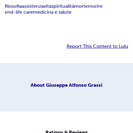
filosofia
assistenza
vita
spiritualità
morte
morire
end-life care
medicina e salute
Report This Content to Lulu
About
Giuseppe Alfonso Grassi
Ratings & Reviews