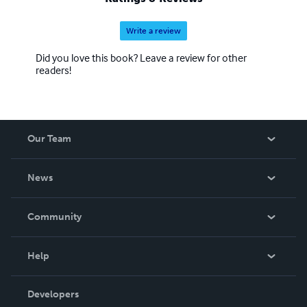
Write a review
Did you love this book? Leave a review for other
readers!
Our Team
About Us
News
Careers
In The News
Community
Events
Blog
Help
Videos
Order Lookup
Developers
Podcast