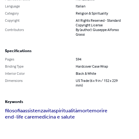
Language
Italian
Category
Religion & Spirituality
Copyright
All Rights Reserved - Standard
Copyright License
Contributors
By (author): Giuseppe Alfonso
Grassi
Specifications
Pages
594
Binding Type
Hardcover Case Wrap
Interior Color
Black & White
Dimensions
US Trade (6 x 9 in / 152 x 229
mm)
Keywords
filosofia
assistenza
vita
spiritualità
morte
morire
end-life care
medicina e salute