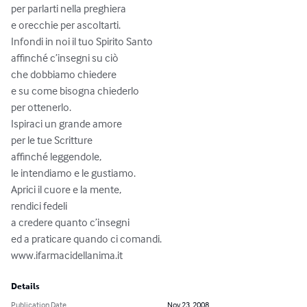
per parlarti nella preghiera

e orecchie per ascoltarti.

Infondi in noi il tuo Spirito Santo

affinché c’insegni su ciò

che dobbiamo chiedere

e su come bisogna chiederlo

per ottenerlo.

Ispiraci un grande amore

per le tue Scritture

affinché leggendole,

le intendiamo e le gustiamo.

Aprici il cuore e la mente,

rendici fedeli

a credere quanto c’insegni

ed a praticare quando ci comandi.

www.ifarmacidellanima.it
Details
Publication Date
Nov 23, 2008