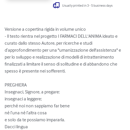
Usually printed in 3 - 5 business days
Versione a copertina rigida in volume unico 

- Il testo rientra nel progetto I FARMACI DELL'ANIMA ideato e 
curato dallo stesso Autore, per ricerche e studi 
d’approfondimento per una "umanizzazione dell'assistenza" e 
per lo sviluppo e realizzazione di modelli di intrattenimento 
finalizzati a limitare il senso di solitudine e di abbandono che 
spesso è presente nei sofferenti.

PREGHIERA

Insegnaci, Signore, a pregare:

insegnaci a leggere;

perché noi non sappiamo far bene

né l’una né l’altra cosa

e solo da te possiamo impararla.

Dacci lingua
