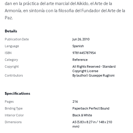
dan en la práctica del arte marcial del Aikido, el Arte de la 
Armonía, en sintonía con la filosofia del Fundador del Arte de la 
Paz.
Details
Publication Date
Jun 26, 2010
Language
Spanish
ISBN
9781445787954
Category
Reference
Copyright
All Rights Reserved - Standard
Copyright License
Contributors
By (author): Giuseppe Ruglioni
Specifications
Pages
216
Binding Type
Paperback Perfect Bound
Interior Color
Black & White
Dimensions
A5 (5.83 x 8.27 in / 148 x 210
mm)