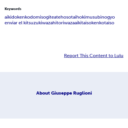
Keywords
aikido
kenkodo
misogi
teateho
sotaiho
kimusubinogyo
enviar el ki
tsuzukiwaza
hitoriwaza
aikitaiso
kenkotaiso
Report This Content to Lulu
About
Giuseppe Ruglioni