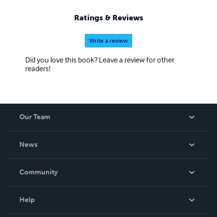
Ratings & Reviews
Write a review
Did you love this book? Leave a review for other
readers!
Our Team
About Us
News
Careers
In The News
Community
Events
Blog
Help
Videos