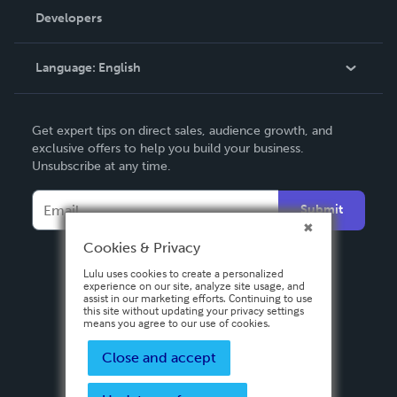
Order Lookup
Developers
Podcast
Knowledge Base
Language:
English
Contact Support
English
Get expert tips on direct sales, audience growth, and
Deutsch
exclusive offers to help you build your business.
Unsubscribe at any time.
Français
Italiano
Submit
Español
Cookies & Privacy
Lulu uses cookies to create a personalized
experience on our site, analyze site usage, and
assist in our marketing efforts. Continuing to use
this site without updating your privacy settings
means you agree to our use of cookies.
Close and accept