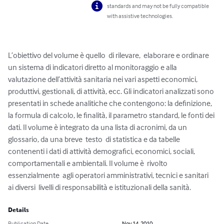
standards and may not be fully compatible
with assistive technologies.
L’obiettivo del volume è quello  di rilevare,  elaborare e ordinare  
un sistema di indicatori diretto al monitoraggio e alla  
valutazione dell’attività sanitaria nei vari aspetti economici, 
produttivi, gestionali, di attività, ecc. Gli indicatori analizzati sono 
presentati in schede analitiche che contengono: la definizione, 
la formula di calcolo, le finalità, il parametro standard, le fonti dei 
dati. Il volume è integrato da una lista di acronimi, da un 
glossario, da una breve  testo  di statistica e da tabelle 
contenenti i dati di attività demografici, economici, sociali, 
comportamentali e ambientali. Il volume è  rivolto 
essenzialmente  agli operatori amministrativi, tecnici e sanitari 
ai diversi  livelli di responsabilità e istituzionali della sanità.
Details
Publication Date
Nov 14, 2010