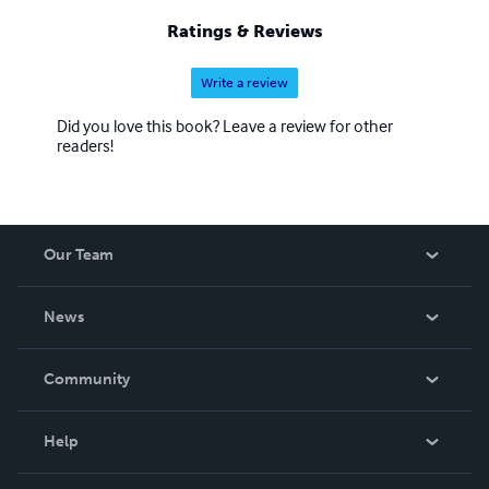
Ratings & Reviews
Write a review
Did you love this book? Leave a review for other
readers!
Our Team
About Us
News
Careers
In The News
Community
Events
Blog
Help
Videos