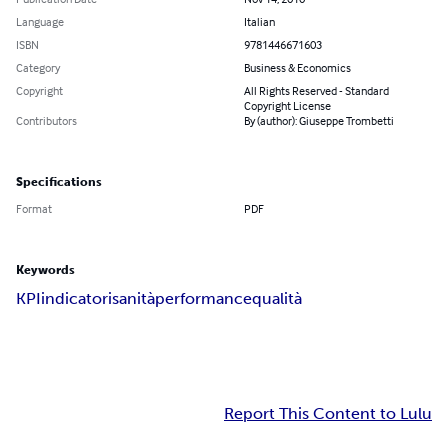
Language
Italian
ISBN
9781446671603
Category
Business & Economics
Copyright
All Rights Reserved - Standard
Copyright License
Contributors
By (author): Giuseppe Trombetti
Specifications
Format
PDF
Keywords
KPI
indicatori
sanità
performance
qualità
Report This Content to Lulu