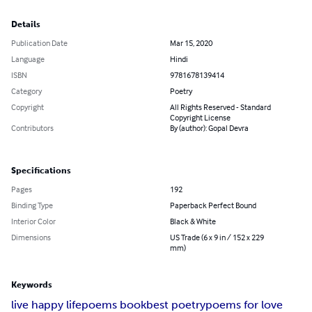
Details
Publication Date
Mar 15, 2020
Language
Hindi
ISBN
9781678139414
Category
Poetry
Copyright
All Rights Reserved - Standard
Copyright License
Contributors
By (author): Gopal Devra
Specifications
Pages
192
Binding Type
Paperback Perfect Bound
Interior Color
Black & White
Dimensions
US Trade (6 x 9 in / 152 x 229
mm)
Keywords
live happy life
poems book
best poetry
poems for love