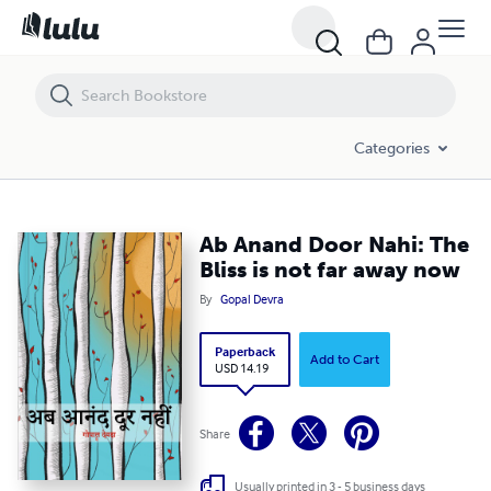
Ab Anand Door Nahi: The Bliss is not far away now
Categories
Ab Anand Door Nahi: The
Bliss is not far away now
By
Gopal Devra
Paperback
Add to Cart
USD 14.19
Share
Usually printed in 3 - 5 business days