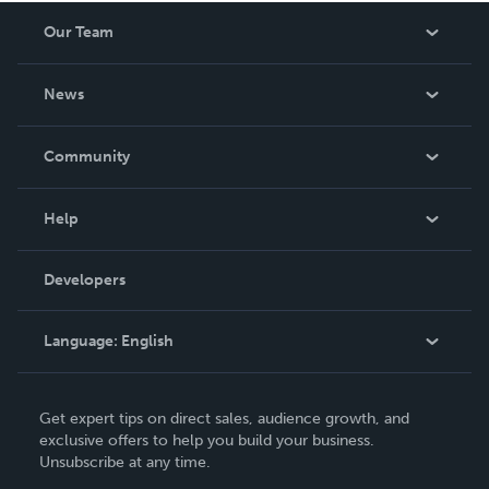
Our Team
About Us
News
Careers
In The News
Community
Events
Blog
Help
Videos
Order Lookup
Developers
Podcast
Knowledge Base
Language:
English
Contact Support
English
Get expert tips on direct sales, audience growth, and
Deutsch
exclusive offers to help you build your business.
Unsubscribe at any time.
Français