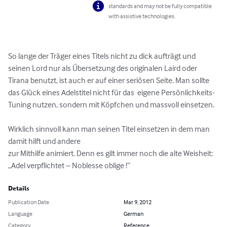
standards and may not be fully compatible
with assistive technologies.
So lange der Träger eines Titels nicht zu dick aufträgt und 
seinen Lord nur als Übersetzung des originalen Laird oder 
Tirana benutzt, ist auch er auf einer seriösen Seite. Man sollte 
das Glück eines Adelstitel nicht für das  eigene Persönlichkeits-
Tuning nutzen, sondern mit Köpfchen und massvoll einsetzen. 

Wirklich sinnvoll kann man seinen Titel einsetzen in dem man 
damit hilft und andere

zur Mithilfe animiert. Denn es gilt immer noch die alte Weisheit: 

„Adel verpflichtet – Noblesse oblige !“
Details
Publication Date
Mar 9, 2012
Language
German
Category
Reference