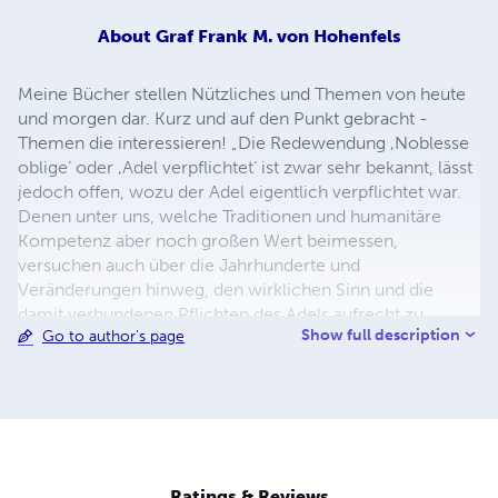
About
Graf Frank M. von Hohenfels
Meine Bücher stellen Nützliches und Themen von heute
und morgen dar. Kurz und auf den Punkt gebracht -
Themen die interessieren! „Die Redewendung ‚Noblesse
oblige‘ oder ‚Adel verpflichtet‘ ist zwar sehr bekannt, lässt
jedoch offen, wozu der Adel eigentlich verpflichtet war.
Denen unter uns, welche Traditionen und humanitäre
Kompetenz aber noch großen Wert beimessen,
versuchen auch über die Jahrhunderte und
Veränderungen hinweg, den wirklichen Sinn und die
damit verbundenen Pflichten des Adels aufrecht zu
Show full description
Go to author's page
erhalten und angepasst an die Neuzeit den „alten Adel“ im
„neuen Adel“ sinnvoll fortleben zu lassen ! Der Erlös aus
dem Verkauf meiner Kurzbücher fließt zu 100% und ohne
jegliche Abzüge immer direkt an sie SOS-Kinderdörfer,
denn Kinder sind unsere Zukunft. Dies ist meine
persönliche Interpretation von "Noblesse oblige" - Ihr
Graf Frank M. von Hohenfels ! ( www.Graf-von-
Ratings & Reviews