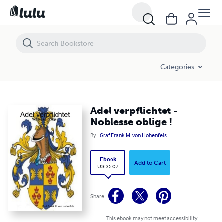
Adel verpflichtet - Noblesse oblige !
Categories
Adel verpflichtet -
Noblesse oblige !
By
Graf Frank M. von Hohenfels
Ebook
Add to Cart
USD 5.07
Share
This ebook may not meet accessibility