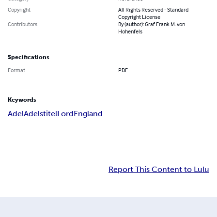
Copyright
All Rights Reserved - Standard
Copyright License
Contributors
By (author): Graf Frank M. von
Hohenfels
Specifications
Format
PDF
Keywords
Adel
Adelstitel
Lord
England
Report This Content to Lulu