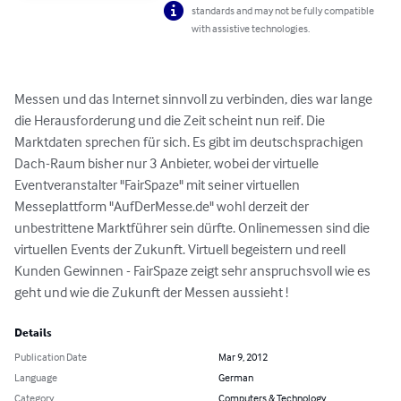
standards and may not be fully compatible
with assistive technologies.
Messen und das Internet sinnvoll zu verbinden, dies war lange 
die Herausforderung und die Zeit scheint nun reif. Die 
Marktdaten sprechen für sich. Es gibt im deutschsprachigen 
Dach-Raum bisher nur 3 Anbieter, wobei der virtuelle 
Eventveranstalter "FairSpaze" mit seiner virtuellen 
Messeplattform "AufDerMesse.de" wohl derzeit der 
unbestrittene Marktführer sein dürfte. Onlinemessen sind die 
virtuellen Events der Zukunft. Virtuell begeistern und reell 
Kunden Gewinnen - FairSpaze zeigt sehr anspruchsvoll wie es 
geht und wie die Zukunft der Messen aussieht !
Details
Publication Date
Mar 9, 2012
Language
German
Category
Computers & Technology