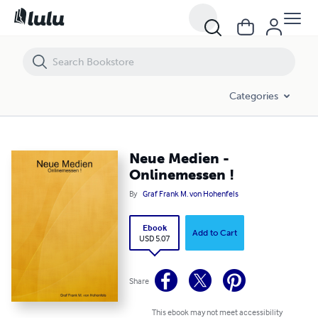
Neue Medien - Onlinemessen !
Categories
Neue Medien -
Onlinemessen !
By
Graf Frank M. von Hohenfels
Ebook
Add to Cart
USD 5.07
Share
This ebook may not meet accessibility