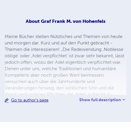
About
Graf Frank M. von Hohenfels
Meine Bücher stellen Nützliches und Themen von heute
und morgen dar. Kurz und auf den Punkt gebracht -
Themen die interessieren! „Die Redewendung ‚Noblesse
oblige‘ oder ‚Adel verpflichtet‘ ist zwar sehr bekannt, lässt
jedoch offen, wozu der Adel eigentlich verpflichtet war.
Denen unter uns, welche Traditionen und humanitäre
Kompetenz aber noch großen Wert beimessen,
versuchen auch über die Jahrhunderte und
Veränderungen hinweg, den wirklichen Sinn und die
damit verbundenen Pflichten des Adels aufrecht zu
Show full description
Go to author's page
erhalten und angepasst an die Neuzeit den „alten Adel“ im
„neuen Adel“ sinnvoll fortleben zu lassen ! Der Erlös aus
dem Verkauf meiner Kurzbücher fließt zu 100% und ohne
jegliche Abzüge immer direkt an sie SOS-Kinderdörfer,
denn Kinder sind unsere Zukunft. Dies ist meine