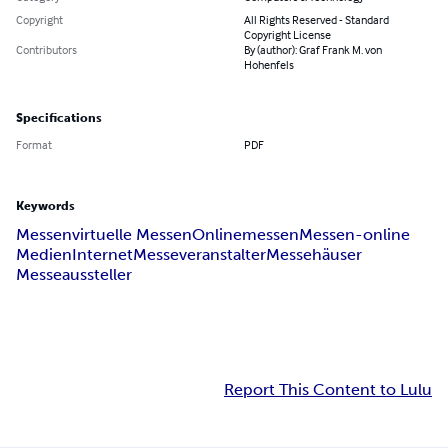
Copyright
All Rights Reserved - Standard
Copyright License
Contributors
By (author): Graf Frank M. von
Hohenfels
Specifications
Format
PDF
Keywords
Messen
virtuelle Messen
Onlinemessen
Messen-online
Medien
Internet
Messeveranstalter
Messehäuser
Messeaussteller
Report This Content to Lulu