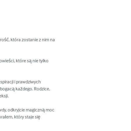
ść, która zostanie z nim na 
ieści, które są nie tylko 
spiracji i prawdziwych 
zbogacą każdego. Rodzice, 
sji.

awdy, odkryjcie magiczną moc 
ałem, który staje się 