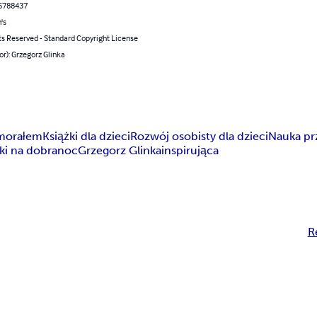
5788437
's
ts Reserved - Standard Copyright License
or): Grzegorz Glinka
 morałem
Książki dla dzieci
Rozwój osobisty dla dzieci
Nauka pr
jki na dobranoc
Grzegorz Glinka
inspirująca
R