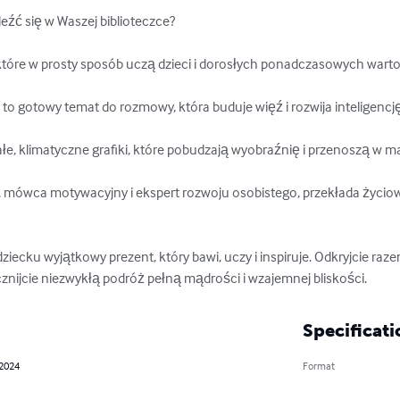
eźć się w Waszej biblioteczce?

 które w prosty sposób uczą dzieci i dorosłych ponadczasowych wartoś
 to gotowy temat do rozmowy, która buduje więź i rozwija inteligencj
ałe, klimatyczne grafiki, które pobudzają wyobraźnię i przenoszą w ma
ka, mówca motywacyjny i ekspert rozwoju osobistego, przekłada życi
ziecku wyjątkowy prezent, który bawi, uczy i inspiruje. Odkryjcie raz
znijcie niezwykłą podróż pełną mądrości i wzajemnej bliskości.
Specificati
 2024
Format