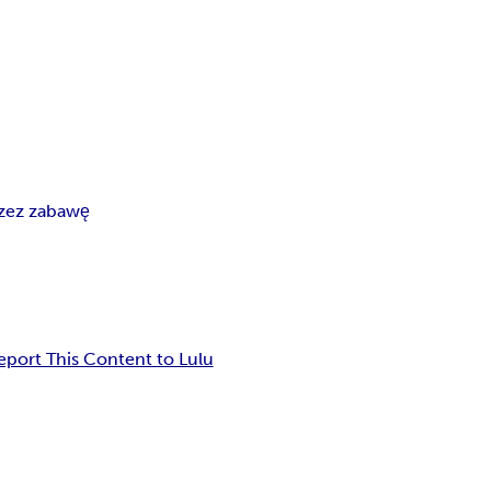
zez zabawę
eport This Content to Lulu