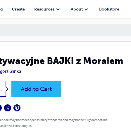
ng
Create
Resources
About
Bookstore
ywacyjne BAJKI z Morałem
gorz Glinka
k
Add to Cart
9
 ebook may not meet accessibility standards and may not be fully compatible
 assistive technologies.