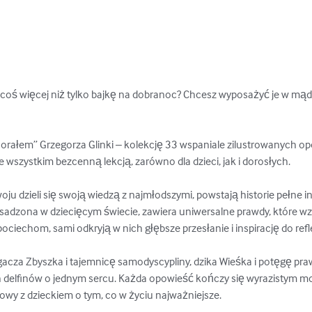
oś więcej niż tylko bajkę na dobranoc? Chcesz wyposażyć je w mądro
orałem” Grzegorza Glinki – kolekcję 33 wspaniale zilustrowanych opow
 wszystkim bezcenną lekcją, zarówno dla dzieci, jak i dorosłych.

ju dzieli się swoją wiedzą z najmłodszymi, powstają historie pełne in
osadzona w dziecięcym świecie, zawiera uniwersalne prawdy, które w
ciechom, sami odkryją w nich głębsze przesłanie i inspirację do reflek
egacza Zbyszka i tajemnicę samodyscypliny, dzika Wieśka i potęgę pr
 delfinów o jednym sercu. Każda opowieść kończy się wyrazistym mor
wy z dzieckiem o tym, co w życiu najważniejsze.
