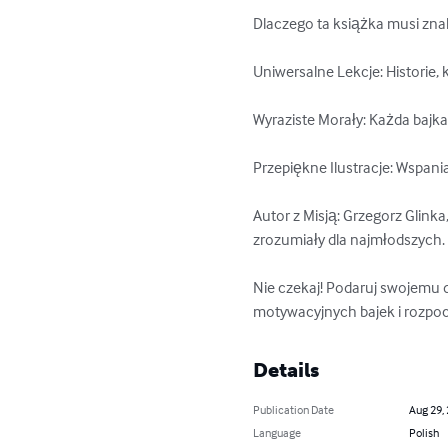
Dlaczego ta książka musi znal
Uniwersalne Lekcje: Historie,
Wyraziste Morały: Każda bajka
Przepiękne Ilustracje: Wspani
Autor z Misją: Grzegorz Glin
zrozumiały dla najmłodszych.

Nie czekaj! Podaruj swojemu d
motywacyjnych bajek i rozpoc
Details
Publication Date
Aug 29,
Language
Polish