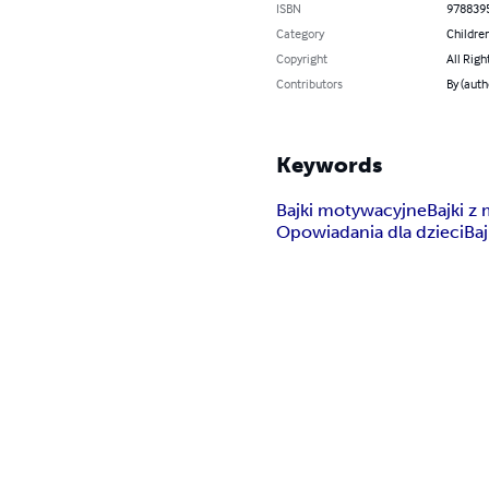
ISBN
978839
Category
Children
Copyright
All Righ
Contributors
By (auth
Keywords
Bajki motywacyjne
Bajki z
Opowiadania dla dzieci
Ba