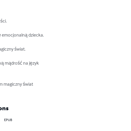
ci.

ę emocjonalną dziecka.

giczny świat.

ową mądrość na język 
em magiczny świat 
ons
EPUB