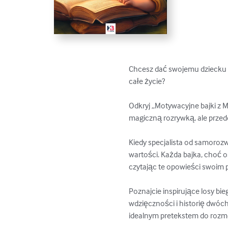
Chcesz dać swojemu dziecku c
całe życie?

Odkryj „Motywacyjne bajki z M
magiczną rozrywką, ale przede
Kiedy specjalista od samorozwo
wartości. Każda bajka, choć 
czytając te opowieści swoim po
Poznajcie inspirujące losy bi
wdzięczności i historię dwóch
idealnym pretekstem do rozmo