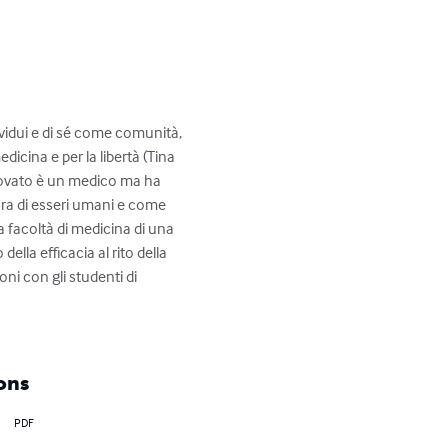
vidui e di sé come comunità, 
icina e per la libertà (Tina 
Trovato è un medico ma ha 
ra di esseri umani e come 
facoltà di medicina di una 
della efficacia al rito della 
oni con gli studenti di 
ons
PDF