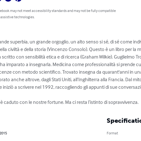
 ebook may not meet accessibility standards and may not be fully compatible
 assistive technologies.
nde superbia, un grande orgoglio, un alto senso si sé, di sé come indi
a civiltà e della storia (Vincenzo Consolo). Questo è un libro per la med
scritto con sensibilità etica e di ricerca (Graham Wilkie). Guglielmo 
ha imparato a insegnarla. Medicina come professionalità si prende cu
enze con metodo scientifico. Trovato insegna da quarant'anni in una 
ato anche altrove, dagli Stati Uniti, all’Inghilterra alla Francia. Dal mito 
 che iniziò a scrivere nel 1992, raccogliendo gli appunti di sue conversazi
è caduto con le nostre fortune. Ma ci resta l’istinto di sopravvivenza.
Specificati
 2015
Format