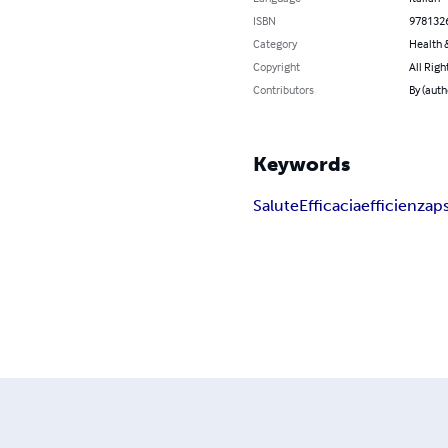
ISBN
978132
Category
Health &
Copyright
All Righ
Contributors
By (auth
Keywords
Salute
Efficacia
efficienza
p