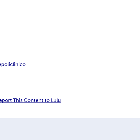
e
policlinico
eport This Content to Lulu