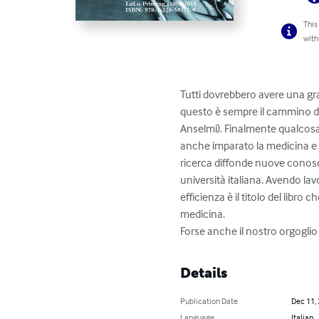
This
with
Tutti dovrebbero avere una gra
questo è sempre il cammino dell
Anselmi). Finalmente qualcosa 
anche imparato la medicina e 
ricerca diffonde nuove conosc
università italiana. Avendo lavor
efficienza è il titolo del libro
medicina.

Forse anche il nostro orgoglio 
Details
Publication Date
Dec 11,
Language
Italian