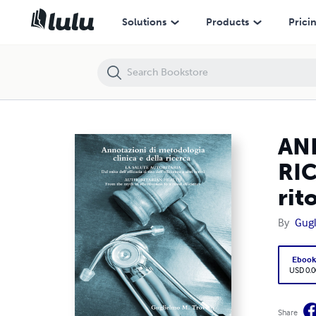
ANNOTAZIONI DI METODOLOGIA CLINICA E DELLA RICERCA - La salute autor
Solutions
Products
Prici
AN
RIC
rit
By
Gugl
Eboo
USD 0.0
Share