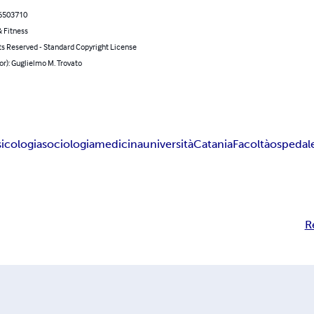
6503710
 Fitness
ts Reserved - Standard Copyright License
or): Guglielmo M. Trovato
sicologia
sociologia
medicina
università
Catania
Facoltà
ospedal
R