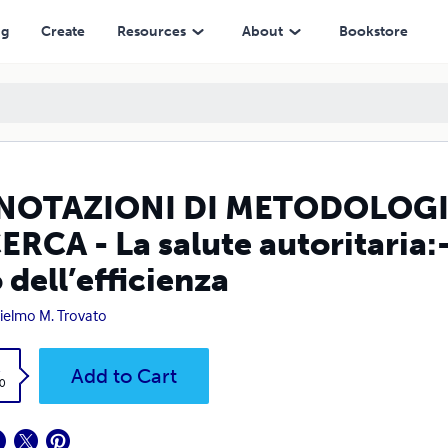
itaria:- Dal mito dell’efficacia al rito dell’efficienza
ng
Create
Resources
About
Bookstore
NOTAZIONI DI METODOLOGIA
ERCA - La salute autoritaria:- 
o dell’efficienza
ielmo M. Trovato
k
Add to Cart
0