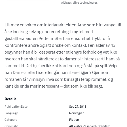
with assistive technologies.
Lik meg er boken om interiørarkitekten Arne som blir tvunget til 
å se inn i seg selv og endrer retning. I møtet med 
gestaltterapeuten Petter møter han ensomhet, frykt for å 
konfrontere andre og sitt ønske om kontakt. I en alder av 43 
begynner han å bli desperat etter et lengre forhold og vet ikke 
hvordan han skal håndtere at to damer blir interessert i ham på 
samme tid. Det hjelper ikke at karrieren også står på spill. Velger 
han Daniela eller Lise, eller går han i baret igjen? Gjennom 
romanen får vi innsyn i hva som blir sagt i terapirommet, og 
kanskje enda mer interessant – det som ikke blir sagt.
Details
Publication Date
Sep 27, 2011
Language
Norwegian
Category
Fiction
Copyright
All Rights Reserved - Standard