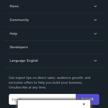
About Us
News
Careers
In The News
Community
Events
Blog
Help
Videos
Order Lookup
Developers
Podcast
Knowledge Base
Language:
English
Contact Support
English
Get expert tips on direct sales, audience growth, and
Deutsch
exclusive offers to help you build your business.
Unsubscribe at any time.
Français
Italiano
Submit
Español