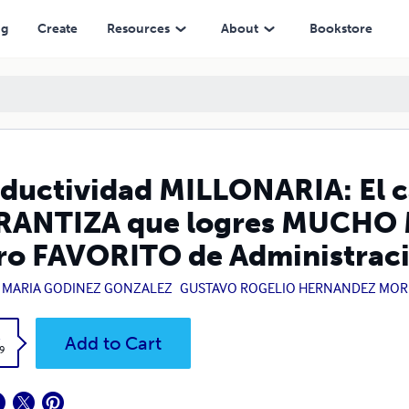
res MUCHO MÁS y en menos tiempo. El Libro FAVORITO de Administra
ng
Create
Resources
About
Bookstore
ductividad MILLONARIA: El 
ANTIZA que logres MUCHO M
ro FAVORITO de Administrac
 MARIA GODINEZ GONZALEZ
GUSTAVO ROGELIO HERNANDEZ MO
k
Add to Cart
9