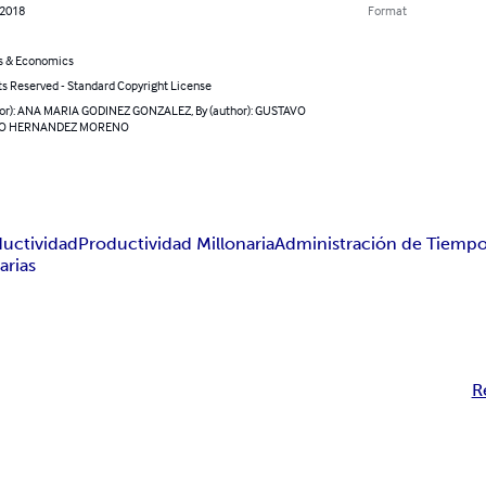
 2018
Format
s & Economics
ts Reserved - Standard Copyright License
hor): ANA MARIA GODINEZ GONZALEZ, By (author): GUSTAVO
O HERNANDEZ MORENO
uctividad
Productividad Millonaria
Administración de Tiemp
arias
R