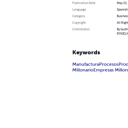
Publication Date
May 22,
Language
Spanish
Category
Busines
Copyright
All Righ
Contributors
By (aut
ROGELI
Keywords
Manufactura
Procesos
Prod
Millonario
Empresas Millon