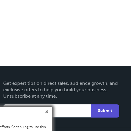
Get expert tips on direct sales, audience growth, and
exclusive offers to help you build your business.
Unsubscribe at any time.
Submit
fforts. Continuing to use this