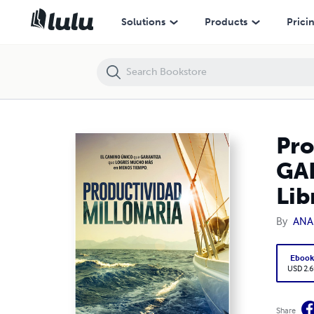
Productividad MILLONARIA: El camino único que GARANTIZA que log
Solutions
Products
Prici
Pro
GAR
Lib
By
ANA
Eboo
USD 2.6
Share