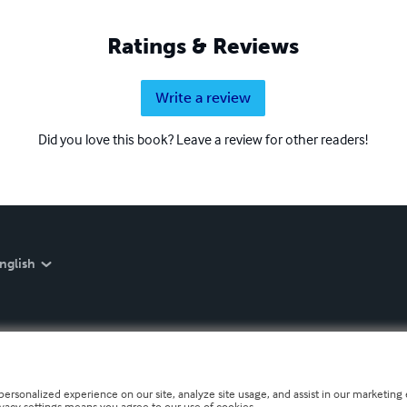
Ratings & Reviews
Write a review
Did you love this book? Leave a review for other readers!
nglish
personalized experience on our site, analyze site usage, and assist in our marketing e
ivacy settings means you agree to our use of cookies.