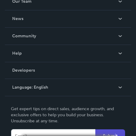
Our Team
About Us
News
Careers
In The News
Community
Events
Blog
Help
Videos
Order Lookup
Developers
Podcast
Knowledge Base
Language:
English
Contact Support
English
Get expert tips on direct sales, audience growth, and
Deutsch
exclusive offers to help you build your business.
Unsubscribe at any time.
Français
Italiano
Submit