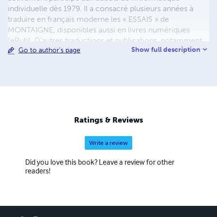
individuelle dès 1979. Il a consacré plusieurs années à
traduire en français moderne les « ESSAIS » de
MONTAIGNE, disponibles aussi en livres numériques
(ePub). D'autres traductions et publications, notamment
Show full description
Go to author's page
de textes poétiques du XVIe siècle français, l'Enfer de
Dante et le "Roman de Tristan" de Béroul sont en cours.
Ratings & Reviews
Write a review
Did you love this book? Leave a review for other
readers!