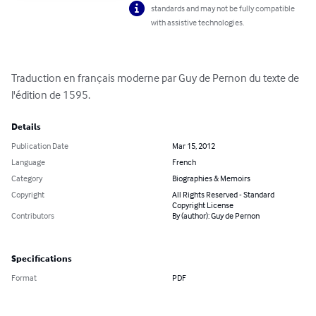
standards and may not be fully compatible
with assistive technologies.
Traduction en français moderne par Guy de Pernon du texte de 
l'édition de 1595.
Details
Publication Date
Mar 15, 2012
Language
French
Category
Biographies & Memoirs
Copyright
All Rights Reserved - Standard
Copyright License
Contributors
By (author): Guy de Pernon
Specifications
Format
PDF