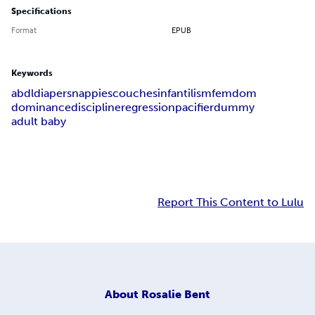
Specifications
Format
EPUB
Keywords
abdl
diapers
nappies
couches
infantilism
femdom
dominance
discipline
regression
pacifier
dummy
adult baby
Report This Content to Lulu
About
Rosalie Bent