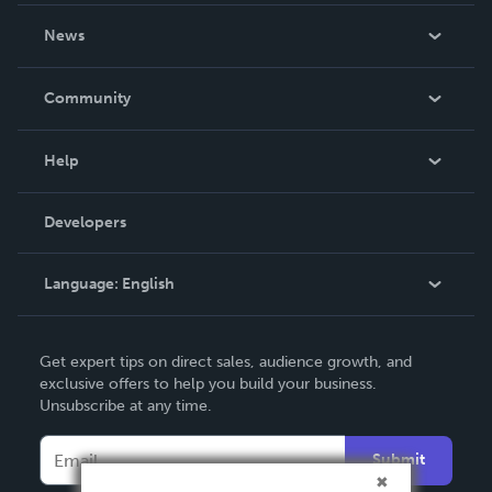
About Us
News
Careers
In The News
Community
Events
Blog
Help
Videos
Order Lookup
Developers
Podcast
Knowledge Base
Language:
English
Contact Support
English
Get expert tips on direct sales, audience growth, and
Deutsch
exclusive offers to help you build your business.
Unsubscribe at any time.
Français
Italiano
Submit
Español