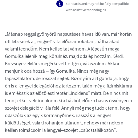
standards and may not be fully compatible
with assistive technologies.
„Másnap reggel gyönyörű napsütéses havas idő van, már korán 
ott lebzselek a „lengyel” villa előcsarnokában, hátha akad 
valami teendőm. Nem kell sokat várnom. A lépcsőn maga 
Gomułka jelenik meg, körülnéz, majd odalép hozzám. Kérdi, 
Brezsnyev elvtárs megérkezett-e. Igen, válaszolom. Akkor 
menjünk oda hozzá – így Gomułka. Nincs még nagy 
tapasztalatom, de rosszat sejtek. Bizonyára azt gondolja, hogy 
én is a lengyel delegációhoz tartozom, talán még a fizimiskámra 
is emlékszik az előző esti reptéri „incidens” miatt. De nincs mit 
tenni, el kell vele indulnom ki a házból, előre a havas ösvényen a 
szovjet delegáció villája felé. Annyit még meg tudok tenni, hogy 
odaszólok az egyik kormányőrnek, riasszák a lengyel 
küldöttséget, valaki rohanjon utánunk, nehogy már nekem 
kelljen tolmácsolni a lengyel–szovjet „csúcstalálkozón”.