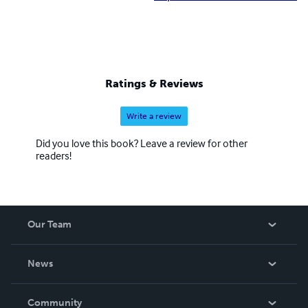
Ratings & Reviews
Write a review
Did you love this book? Leave a review for other
readers!
Our Team
About Us
News
Careers
In The News
Community