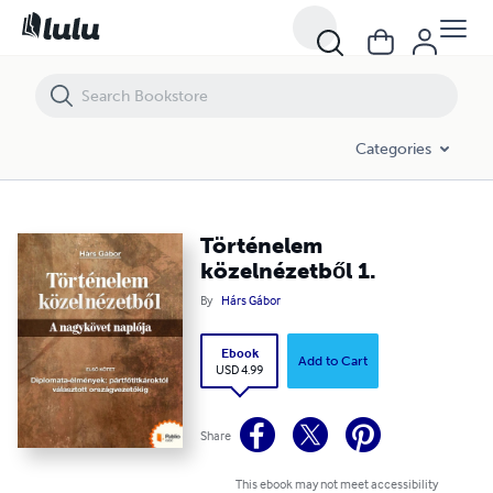
Történelem közelnézetből 1.
Categories
Történelem
közelnézetből 1.
By
Hárs Gábor
Ebook
Add to Cart
USD 4.99
Share
This ebook may not meet accessibility