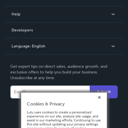
Events
Blog
Help
Videos
Order Lookup
Developers
Podcast
Knowledge Base
Language:
English
Contact Support
English
Get expert tips on direct sales, audience growth, and
Deutsch
exclusive offers to help you build your business.
Unsubscribe at any time.
Français
Italiano
Submit
Español
Cookies & Privacy
Lulu uses cookies to create a personalized
experience on our site, analyze site usage, and
assist in our marketing efforts. Continuing to use
this site without updating your privacy settings