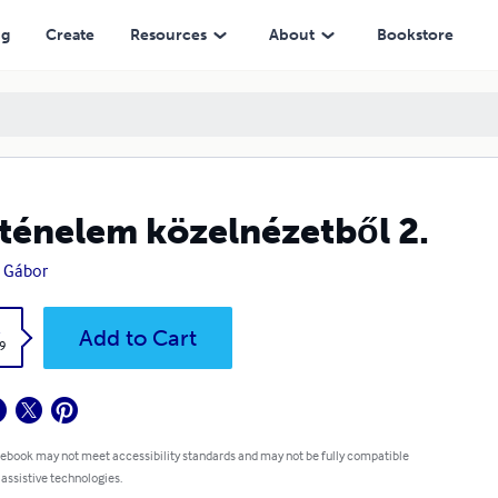
ng
Create
Resources
About
Bookstore
ténelem közelnézetből 2.
 Gábor
k
Add to Cart
9
 ebook may not meet accessibility standards and may not be fully compatible
 assistive technologies.