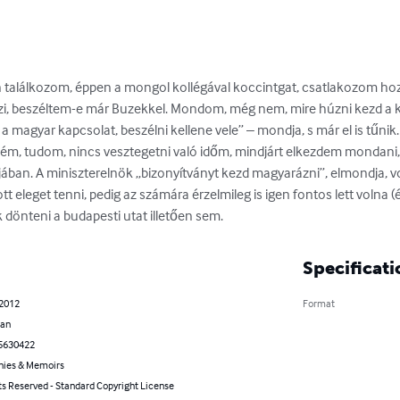
 találkozom, éppen a mongol kollégával koccintgat, csatlakozom hoz
dezi, beszéltem-e már Buzekkel. Mondom, még nem, mire húzni kezd a k
n a magyar kapcsolat, beszélni kellene vele” – mondja, s már el is tűnik.

lém, tudom, nincs vesztegetni való időm, mindjárt elkezdem mondani,
ában. A miniszterelnök „bizonyítványt kezd magyarázni”, elmondja, vol
eleget tenni, pedig az számára érzelmileg is igen fontos lett volna (
k dönteni a budapesti utat illetően sem.
Specificati
 2012
Format
ian
5630422
hies & Memoirs
ts Reserved - Standard Copyright License