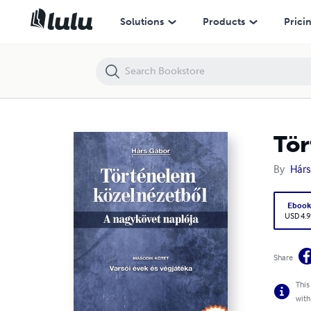
Történelem közelnézetből 2.
Solutions
Products
Prici
Tör
By
Hárs
Eboo
USD 4.9
Share
This
with