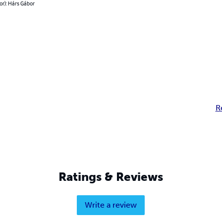
or): Hárs Gábor
R
Ratings & Reviews
Write a review