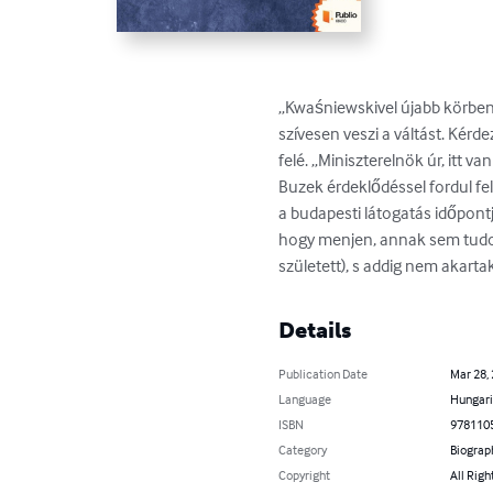
„Kwaśniewskivel újabb körben
szívesen veszi a váltást. Kér
felé. „Miniszterelnök úr, itt va
Buzek érdeklődéssel fordul fe
a budapesti látogatás időpontj
hogy menjen, annak sem tudott 
született), s addig nem akarta
Details
Publication Date
Mar 28,
Language
Hungar
ISBN
978110
Category
Biograp
Copyright
All Righ