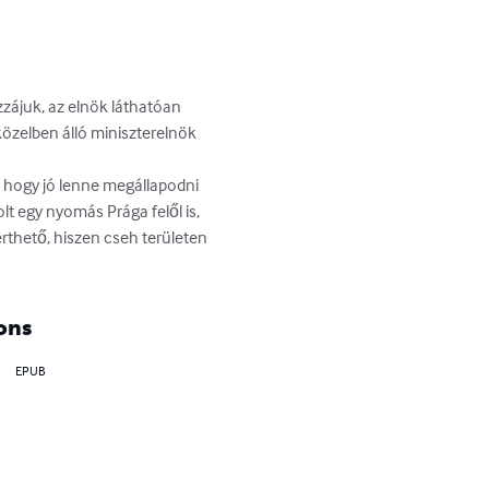
zájuk, az elnök láthatóan 
özelben álló miniszterelnök 
 hogy jó lenne megállapodni 
t egy nyomás Prága felől is, 
érthető, hiszen cseh területen 
ons
EPUB