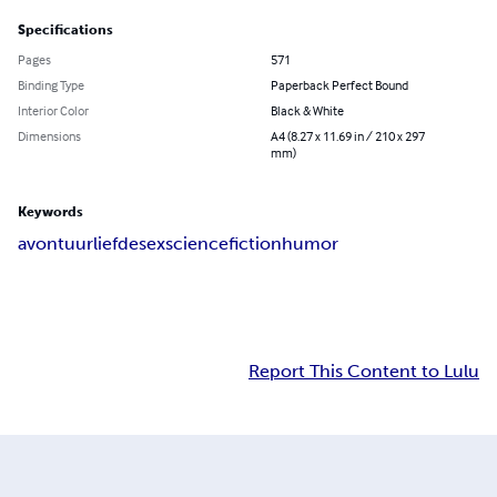
Specifications
Pages
571
Binding Type
Paperback Perfect Bound
Interior Color
Black & White
Dimensions
A4 (8.27 x 11.69 in / 210 x 297
mm)
Keywords
avontuur
liefde
sex
sciencefiction
humor
Report This Content to Lulu