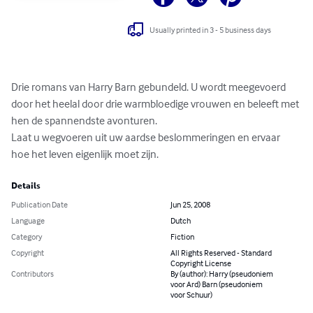
Usually printed in 3 - 5 business days
Drie romans van Harry Barn gebundeld. U wordt meegevoerd 
door het heelal door drie warmbloedige vrouwen en beleeft met 
hen de spannendste avonturen.

Laat u wegvoeren uit uw aardse beslommeringen en ervaar 
hoe het leven eigenlijk moet zijn.
Details
Publication Date
Jun 25, 2008
Language
Dutch
Category
Fiction
Copyright
All Rights Reserved - Standard
Copyright License
Contributors
By (author): Harry (pseudoniem
voor Ard) Barn (pseudoniem
voor Schuur)