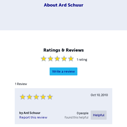
About
Ard Schuur
Ratings & Reviews
1
rating
Write a review
1
Review
Oct 10, 2010
by
Ard Schuur
0
people
Helpful
found this helpful
Report this review