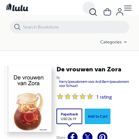
De vrouwen van Zora
Categories
De vrouwen van Zora
By
Harry (pseudoniem voor Ard) Barn (pseudoniem
voor Schuur)
1
rating
Paperback
Add to Cart
USD 26.19
Share