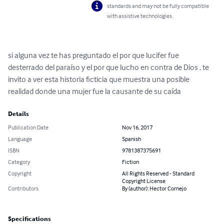
standards and may not be fully compatible
with assistive technologies.
si alguna vez te has preguntado el por que lucifer fue 
desterrado del paraíso y el por que lucho en contra de Dios , te 
invito a ver esta historia ficticia que muestra una posible 
realidad donde una mujer fue la causante de su caída
Details
Publication Date
Nov 16, 2017
Language
Spanish
ISBN
9781387375691
Category
Fiction
Copyright
All Rights Reserved - Standard
Copyright License
Contributors
By (author): Hector Cornejo
Specifications