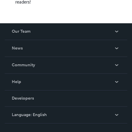
readers!
Our Team
About Us
News
Careers
In The News
Community
Events
Blog
Help
Videos
Order Lookup
Developers
Podcast
Knowledge Base
Language:
English
Contact Support
English