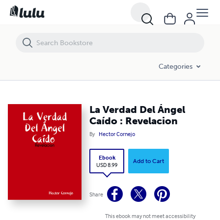
La Verdad Del Ángel Caído : Revelacion
Categories
La Verdad Del Ángel
Caído : Revelacion
By
Hector Cornejo
Ebook
Add to Cart
USD 8.99
Share
This ebook may not meet accessibility