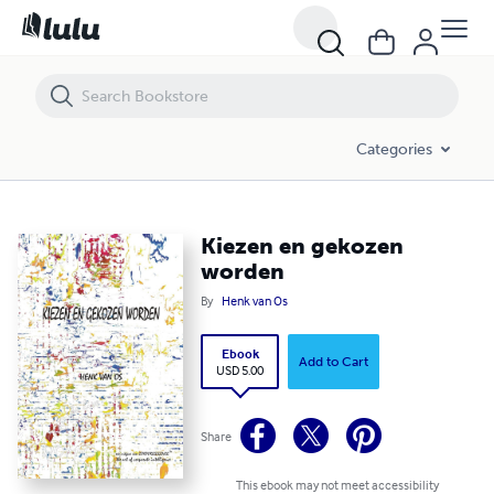
Kiezen en gekozen worden
Categories
Kiezen en gekozen
worden
By
Henk van Os
Ebook
Add to Cart
USD 5.00
Share
This ebook may not meet accessibility