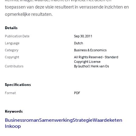
toepassen van deze visie resulteert in verrassende inzichten en 
opmerkelijke resultaten.
Details
Publication Date
Sep 30, 2011
Language
Dutch
Category
Business & Economics
Copyright
All Rights Reserved - Standard
Copyright License
Contributors
By (author): Henk van Os
Specifications
Format
PDF
Keywords
Businessroman
Samenwerking
Strategie
Waardeketen
Inkoop