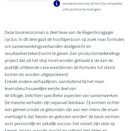
standards and may not be fully compatible
with assistive technologies.
Deze businessroman is deel twee van de Regenboogjager 
cyclus. In dit deel gaat de hoofdpersoon op zoek naar formules 
om samenwerkingsverbanden doelgericht en 
resultaatverzekerd vorm te geven. Een productontwikkelings 
project dat uit het slop moet worden gehaald is de aan de 
praktijk ontleende case waarbinnen de formules tot stand 
komen en worden uitgeprobeerd. 

Enkele andere verhaallijnen, aansluitend bij het meer 
levensbeschouwelijke eerste deel van

de trilogie, belichten specifieke aspecten van samenwerken. 

De meeste verhalen zijn separaat leesbaar. Zij vormen echter 
een geheel omdat ze gebonden zijn aan een mens die ervan 
overtuigd is dat ‘kiezen en gekozen worden’ de basis vormen

voor persoonlijk en zakelijk succes. Dat rastert zijn visie op 
kennis, imago, waarde, macht en vrijheid. Het delen en 