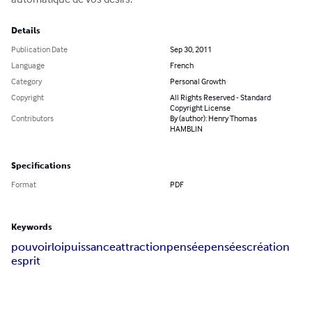
Details
Publication Date
Sep 30, 2011
Language
French
Category
Personal Growth
Copyright
All Rights Reserved - Standard
Copyright License
Contributors
By (author): Henry Thomas
HAMBLIN
Specifications
Format
PDF
Keywords
pouvoir
loi
puissance
attraction
pensée
pensées
création
esprit