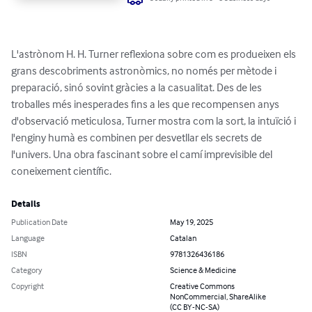
L'astrònom H. H. Turner reflexiona sobre com es produeixen els 
grans descobriments astronòmics, no només per mètode i 
preparació, sinó sovint gràcies a la casualitat. Des de les 
troballes més inesperades fins a les que recompensen anys 
d'observació meticulosa, Turner mostra com la sort, la intuïció i 
l'enginy humà es combinen per desvetllar els secrets de 
l'univers. Una obra fascinant sobre el camí imprevisible del 
coneixement científic.
Details
Publication Date
May 19, 2025
Language
Catalan
ISBN
9781326436186
Category
Science & Medicine
Copyright
Creative Commons
NonCommercial, ShareAlike
(CC BY-NC-SA)