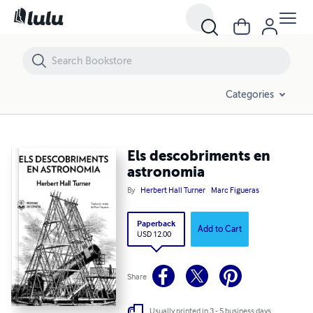
Els descobriments en astronomia
Categories
Els descobriments en
astronomia
By
Herbert Hall Turner
Marc Figueras
Paperback
Add to Cart
USD 12.00
Share
Usually printed in 3 - 5 business days