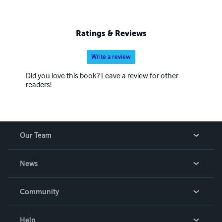
Ratings & Reviews
Write a review
Did you love this book? Leave a review for other
readers!
Our Team
About Us
News
Careers
In The News
Community
Events
Blog
Help