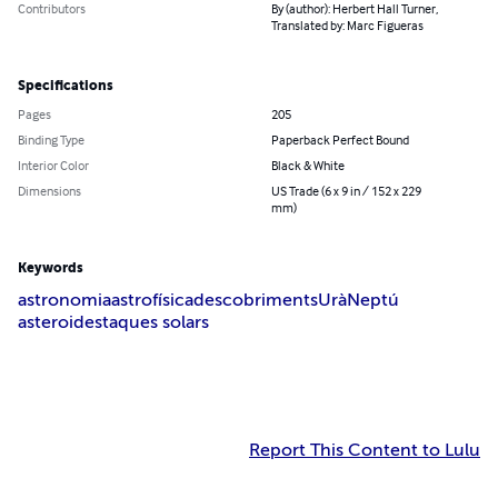
Contributors
By (author): Herbert Hall Turner,
Translated by: Marc Figueras
Specifications
Pages
205
Binding Type
Paperback Perfect Bound
Interior Color
Black & White
Dimensions
US Trade (6 x 9 in / 152 x 229
mm)
Keywords
astronomia
astrofísica
descobriments
Urà
Neptú
asteroides
taques solars
Report This Content to Lulu