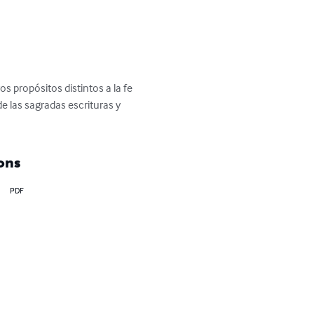
s propósitos distintos a la fe 
e las sagradas escrituras y 
ons
PDF