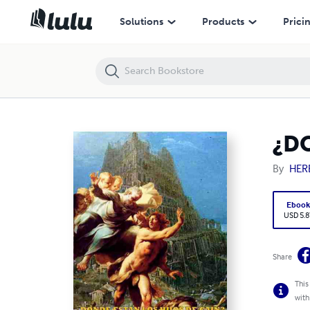
¿DONDE ESTÁN LOS HIJOS DE CAÍN?
Solutions
Products
Prici
¿D
By
HER
Eboo
USD 5.8
Share
This
with