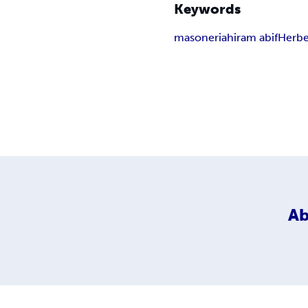
Keywords
masoneria
hiram abif
Herbe
Ab