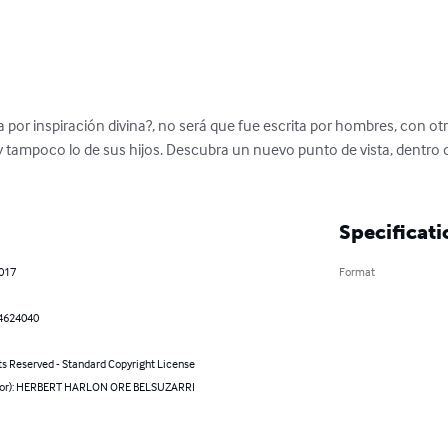
a por inspiración divina?, no será que fue escrita por hombres, con otro
y tampoco lo de sus hijos. Descubra un nuevo punto de vista, dentro d
Specificati
2017
Format
4624040
ts Reserved - Standard Copyright License
hor): HERBERT HARLON ORE BELSUZARRI