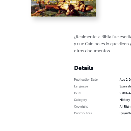
¿Realmente la Biblia fue escrit
y que Caín no es lo que dicen 
otros documentos.
Details
Publication Date
Aug 2, 
Language
Spanish
ISBN
978024
Category
History
Copyright
All Righ
Contributors
By (aut