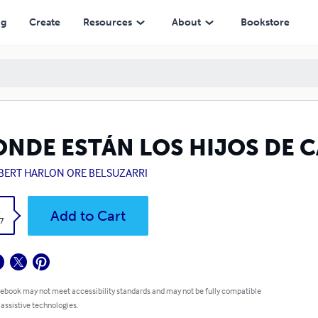
ng
Create
Resources
About
Bookstore
ONDE ESTÁN LOS HIJOS DE C
BERT HARLON ORE BELSUZARRI
k
Add to Cart
7
 ebook may not meet accessibility standards and may not be fully compatible
 assistive technologies.