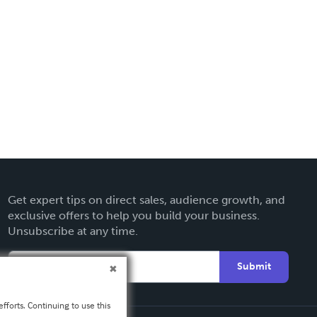
Get expert tips on direct sales, audience growth, and
exclusive offers to help you build your business.
Unsubscribe at any time.
Submit
fforts. Continuing to use this