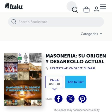
MASONERIA: SU ORIGEN Y DESARROLLO ACTUAL
Categories
MASONERIA: SU ORIGEN
Y DESARROLLO ACTUAL
By
HERBERT HARLON ORE BELSUZARRI
Ebook
Add to Cart
USD 5.40
Share
This ebook may not meet accessibility