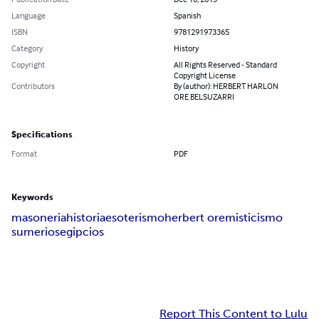
Language
Spanish
ISBN
9781291973365
Category
History
Copyright
All Rights Reserved - Standard
Copyright License
Contributors
By (author): HERBERT HARLON
ORE BELSUZARRI
Specifications
Format
PDF
Keywords
masoneria
historia
esoterismo
herbert ore
misticismo
sumerios
egipcios
Report This Content to Lulu