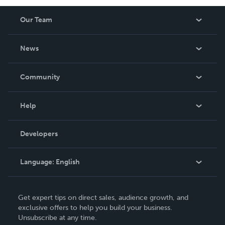
Our Team
About Us
News
Careers
In The News
Community
Events
Blog
Help
Videos
Order Lookup
Developers
Podcast
Knowledge Base
Language:
English
Contact Support
English
Get expert tips on direct sales, audience growth, and
Deutsch
exclusive offers to help you build your business.
Unsubscribe at any time.
Français