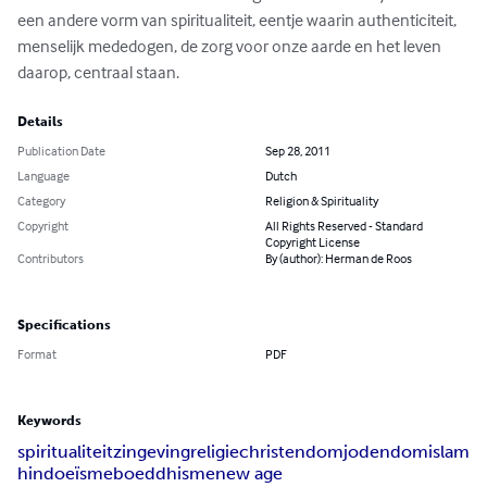
een andere vorm van spiritualiteit, eentje waarin authenticiteit, 
menselijk mededogen, de zorg voor onze aarde en het leven 
daarop, centraal staan.
Details
Publication Date
Sep 28, 2011
Language
Dutch
Category
Religion & Spirituality
Copyright
All Rights Reserved - Standard
Copyright License
Contributors
By (author): Herman de Roos
Specifications
Format
PDF
Keywords
spiritualiteit
zingeving
religie
christendom
jodendom
islam
hindoeïsme
boeddhisme
new age