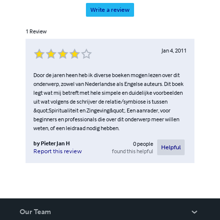
Write a review
1
Review
Jan 4, 2011
Door de jaren heen heb ik diverse boeken mogen lezen over dit
onderwerp, zowel van Nederlandse als Engelse auteurs. Dit boek
legt wat mij betreft met hele simpele en duidelijke voorbeelden
uit wat volgens de schrijver de relatie/symbiose is tussen
&quot;Spiritualiteit en Zingeving&quot;. Een aanrader, voor
beginners en professionals die over dit onderwerp meer willen
weten, of een leidraad nodig hebben.
by
Pieter Jan H
0
people
Helpful
found this helpful
Report this review
Our Team