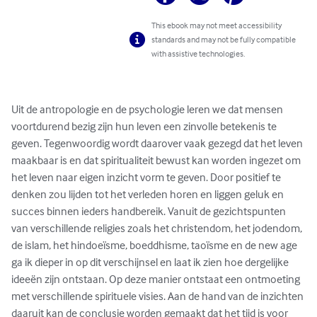
This ebook may not meet accessibility
standards and may not be fully compatible
with assistive technologies.
Uit de antropologie en de psychologie leren we dat mensen 
voortdurend bezig zijn hun leven een zinvolle betekenis te 
geven. Tegenwoordig wordt daarover vaak gezegd dat het leven 
maakbaar is en dat spiritualiteit bewust kan worden ingezet om 
het leven naar eigen inzicht vorm te geven. Door positief te 
denken zou lijden tot het verleden horen en liggen geluk en 
succes binnen ieders handbereik. Vanuit de gezichtspunten 
van verschillende religies zoals het christendom, het jodendom, 
de islam, het hindoeïsme, boeddhisme, taoïsme en de new age 
ga ik dieper in op dit verschijnsel en laat ik zien hoe dergelijke 
ideeën zijn ontstaan. Op deze manier ontstaat een ontmoeting 
met verschillende spirituele visies. Aan de hand van de inzichten 
daaruit kan de conclusie worden gemaakt dat het tijd is voor 