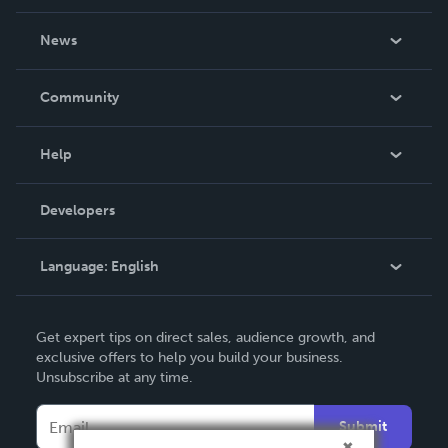
About Us
News
Careers
In The News
Community
Events
Blog
Help
Videos
Order Lookup
Developers
Podcast
Knowledge Base
Language:
English
Contact Support
English
Get expert tips on direct sales, audience growth, and
Deutsch
exclusive offers to help you build your business.
Unsubscribe at any time.
Français
Italiano
Submit