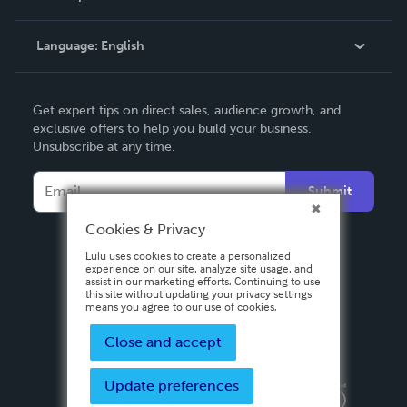
Knowledge Base
Language:
English
Contact Support
English
Get expert tips on direct sales, audience growth, and
Deutsch
exclusive offers to help you build your business.
Unsubscribe at any time.
Français
Italiano
Submit
Español
Cookies & Privacy
Lulu uses cookies to create a personalized
experience on our site, analyze site usage, and
assist in our marketing efforts. Continuing to use
this site without updating your privacy settings
means you agree to our use of cookies.
Close and accept
Update preferences
Privacy Policy
Terms & Conditions
Security