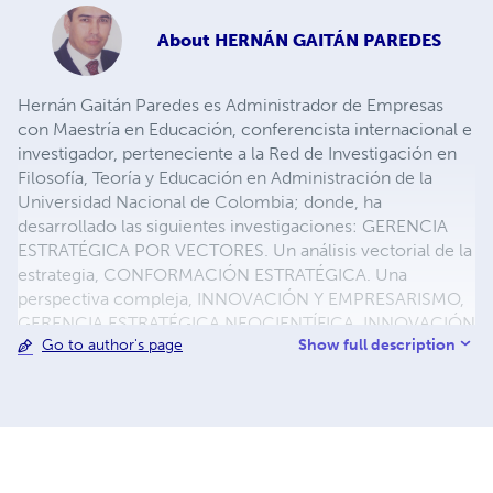
About
HERNÁN GAITÁN PAREDES
Hernán Gaitán Paredes es Administrador de Empresas
con Maestría en Educación, conferencista internacional e
investigador, perteneciente a la Red de Investigación en
Filosofía, Teoría y Educación en Administración de la
Universidad Nacional de Colombia; donde, ha
desarrollado las siguientes investigaciones: GERENCIA
ESTRATÉGICA POR VECTORES. Un análisis vectorial de la
estrategia, CONFORMACIÓN ESTRATÉGICA. Una
perspectiva compleja, INNOVACIÓN Y EMPRESARISMO,
GERENCIA ESTRATÉGICA NEOCIENTÍFICA, INNOVACIÓN
Show full description
Go to author's page
EMPRESARIAL. Cómo crear innovación en su empresa,
PRECIOS ATADOS A LA CAPACIDAD DE PAGO. Cómo
ganar una guerra de precios y CÓMO CONFORMAR EL
COMPONENTE INNOVACIÓN. Plan de Negocios –
Fondo Emprender; las cuales, han sido presentadas y
publicadas en eventos especializados en investigación de
talla internacional. En la actualidad desarrolla las