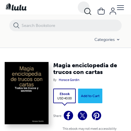
Magia enciclopedia de trucos con cartas
Categories
Magia enciclopedia de
trucos con cartas
By
Horace Gordin
Ebook
Add to Cart
USD 40.00
Share
This ebook may not meet accessibility