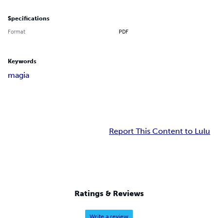
Specifications
Format
PDF
Keywords
magia
Report This Content to Lulu
Ratings & Reviews
Write a review