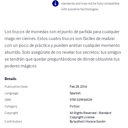
standards and may not be fully compatible
with assistive technologies.
Los trucos de monedas son el punto de partida para cualquier 
mago en ciernes. Estos cuatro trucos son fáciles de realizar 
con un poco de práctica y pueden animar cualquier momento 
aburrido. Solo asegúrate de no revelar tus secretos; tus amigos 
se tendrán que quedar preguntándose de dónde obtuviste tus 
poderes mágicos
Details
Publication Date
Feb 28, 2016
Language
Spanish
ISBN
9781329936539
Category
Fiction
Copyright
All Rights Reserved - Standard
Copyright License
Contributors
By (author): Horace Gordin