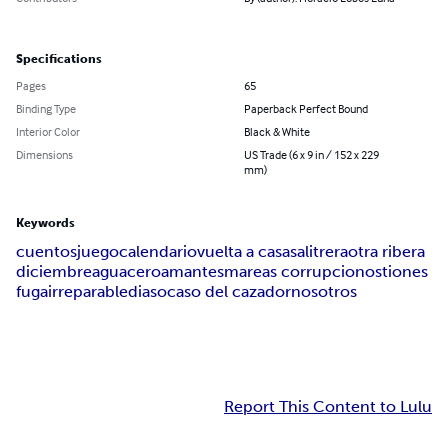
Specifications
Pages
65
Binding Type
Paperback Perfect Bound
Interior Color
Black & White
Dimensions
US Trade (6 x 9 in / 152 x 229
mm)
Keywords
cuentos
juego
calendario
vuelta a casa
salitrera
otra ribera
diciembre
aguacero
amantes
mareas corrupcion
ostiones
fuga
irreparable
dias
ocaso del cazador
nosotros
Report This Content to Lulu