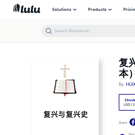
复兴与复兴史》（福乐教会讲道解经灵修书B096中文简体字版
Solutions
Products
Prici
复
本
By
HUI
Eboo
USD 1.3
Share
This