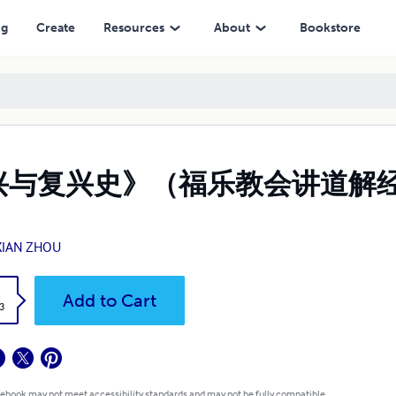
本）
ng
Create
Resources
About
Bookstore
兴与复兴史》（福乐教会讲道解经
）
XIAN ZHOU
k
Add to Cart
3
 ebook may not meet accessibility standards and may not be fully compatible