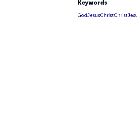
Keywords
God
Jesus
Christ
ChristJes