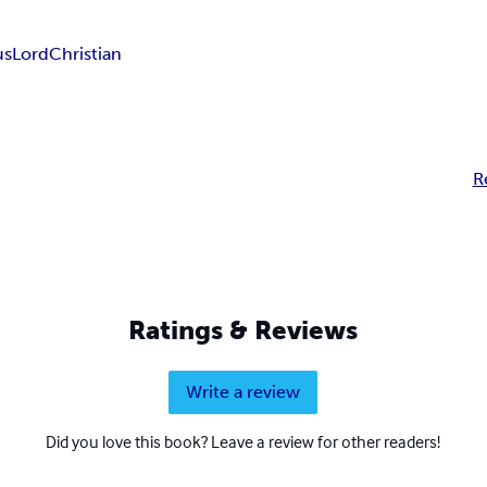
us
Lord
Christian
R
Ratings & Reviews
Write a review
Did you love this book? Leave a review for other readers!