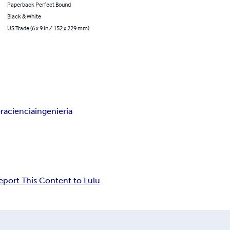
Paperback Perfect Bound
Black & White
US Trade (6 x 9 in / 152 x 229 mm)
ra
ciencia
ingeniería
eport This Content to Lulu