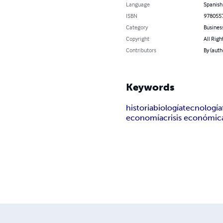
Language
Spanish
ISBN
978055
Category
Busines
Copyright
All Righ
Contributors
By (aut
Keywords
historia
biología
tecnología
economía
crisis económic