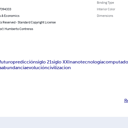
Binding Type
7394333
Interior Color
s & Economics
Dimensions
ts Reserved - Standard Copyright License
hor): Humberto Contreras
futuro
predicción
siglo 21
siglo XXI
nanotecnología
computado
a
abundancia
evolución
civilizacion
R