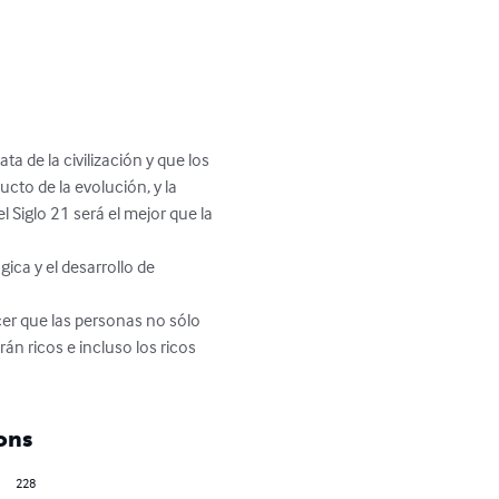
a de la civilización y que los 
to de la evolución, y la 
 Siglo 21 será el mejor que la 
ca y el desarrollo de 
er que las personas no sólo 
n ricos e incluso los ricos 
ons
228