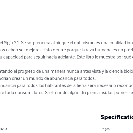
el Siglo 21. Se sorprenderá al oír que el optimismo es una cualidad innat
os deben ser mejores. Esto ocurre porque la raza humana es un produc
u capacidad para seguir hacia adelante. Este libro le muestra por qué el
ando el progreso de una manera nunca antes vista y la ciencia biológi
rían crear un mundo de abundancia para todos. 

dancia para todos los habitantes de la tierra será necesario reconoc
 todo consumidores. Si el mundo algún día piensa así, los pobres será
Specificati
 2010
Pages