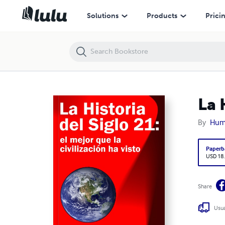
La Historia del Siglo 21: el mejor que la civilización ha visto
Solutions
Products
Prici
La 
By
Humb
Paperb
USD 18
Share
Usua