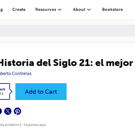
ng
Create
Resources
About
Bookstore
Historia del Siglo 21: el mejor
erto Contreras
ack
Add to Cart
.12
lly printed in 3 - 5 business days