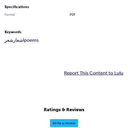
Specifications
Format
PDF
Keywords
شعر
اشعار
poems
Report This Content to Lulu
Ratings & Reviews
Write a review