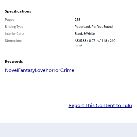
Specifications
Pages
238
Binding Type
Paperback Perfect Bound
Interior Color
Black & White
Dimensions
A5 (5.83 x 8.27 in / 148 x 210
mm)
Keywords
Novel
Fantasy
Love
horror
Crime
Report This Content to Lulu