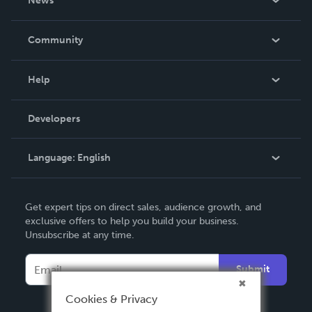
News
Careers
In The News
Community
Events
Blog
Help
Videos
Order Lookup
Developers
Podcast
Knowledge Base
Language:
English
Contact Support
English
Get expert tips on direct sales, audience growth, and
Deutsch
exclusive offers to help you build your business.
Unsubscribe at any time.
Français
Italiano
Submit
Español
Cookies & Privacy