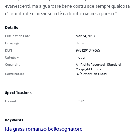
evanescenti, ma a guardare bene costruisce sempre qualcosa 
d’importante e prezioso ed è da lui che nasce la poesia.”
Details
Publication Date
Mar 24, 2013
Language
Italian
ISBN
9781291349665
Category
Fiction
Copyright
All Rights Reserved - Standard
Copyright License
Contributors
By (author): Ida Grassi
Specifications
Format
EPUB
Keywords
ida grassi
romanzo bello
sognatore