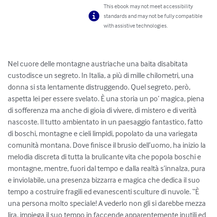
This ebook may not meet accessibility
standards and may not be fully compatible
with assistive technologies.
Nel cuore delle montagne austriache una baita disabitata 
custodisce un segreto. In Italia, a più di mille chilometri, una 
donna si sta lentamente distruggendo. Quel segreto, però, 
aspetta lei per essere svelato. È una storia un po’ magica, piena 
di sofferenza ma anche di gioia di vivere, di mistero e di verità 
nascoste. Il tutto ambientato in un paesaggio fantastico, fatto 
di boschi, montagne e cieli limpidi, popolato da una variegata 
comunità montana. Dove finisce il brusio dell’uomo, ha inizio la 
melodia discreta di tutta la brulicante vita che popola boschi e 
montagne, mentre, fuori dal tempo e dalla realtà s’innalza, pura 
e inviolabile, una presenza bizzarra e magica che dedica il suo 
tempo a costruire fragili ed evanescenti sculture di nuvole. “È 
una persona molto speciale! A vederlo non gli si darebbe mezza 
lira, impiega il suo tempo in faccende apparentemente inutili ed 