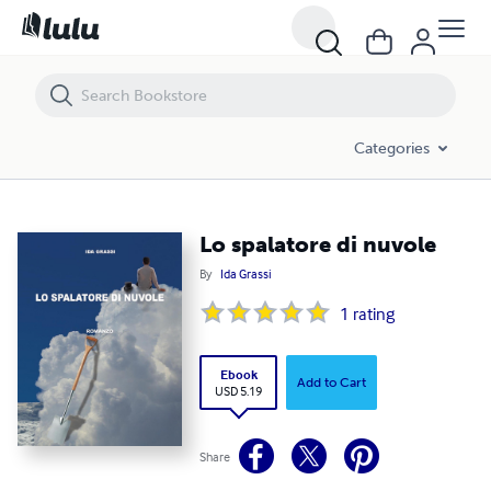
Lo spalatore di nuvole
Categories
Lo spalatore di nuvole
By
Ida Grassi
1
rating
Ebook
Add to Cart
USD 5.19
Share