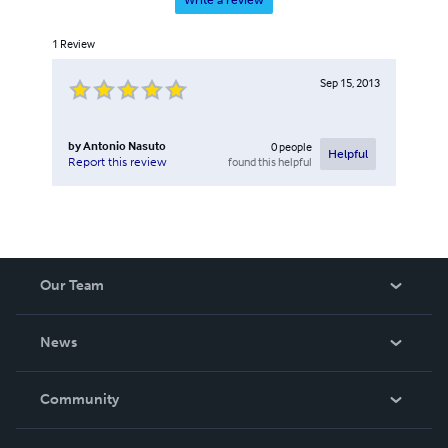
Write a review
1
Review
Sep 15, 2013
by
Antonio Nasuto
0
people
Helpful
found this helpful
Report this review
Our Team
About Us
News
Careers
In The News
Community
Events
Blog