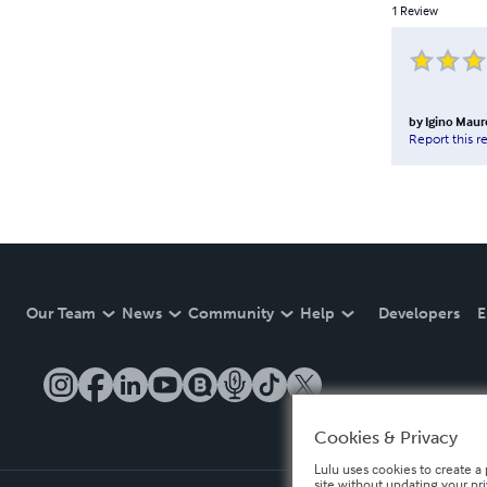
1
Review
by
Igino Mau
Report this r
Our Team
News
Community
Help
Developers
E
Cookies & Privacy
Lulu uses cookies to create a 
site without updating your pr