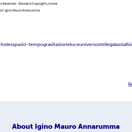
ts Reserved - Standard Copyright License
hor): Igino Mauro Annarumma
 holes
spazio-tempo
gravitazione
luce
universo
stelle
galassia
fis
R
About
Igino Mauro Annarumma