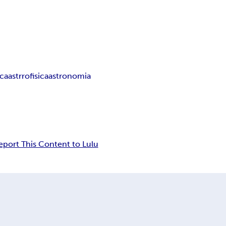
ica
astrrofisica
astronomia
eport This Content to Lulu