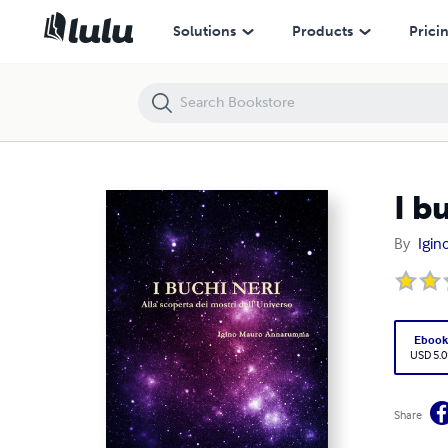
I buchi neri - Alla scoperta dei mostri dell'universo
Solutions
Products
Prici
I b
By
Igi
Eboo
USD 5.0
Share