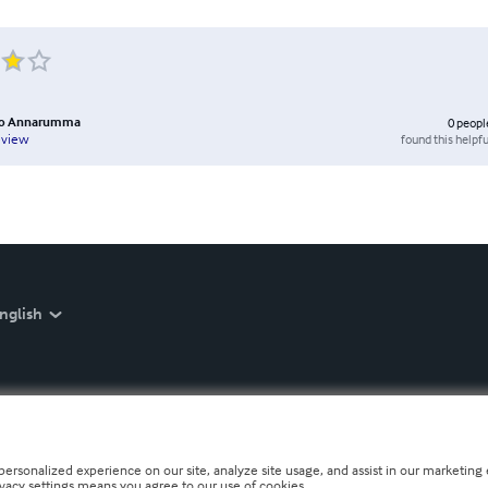
ro Annarumma
0
peopl
found this helpfu
eview
nglish
personalized experience on our site, analyze site usage, and assist in our marketing e
ivacy settings means you agree to our use of cookies.