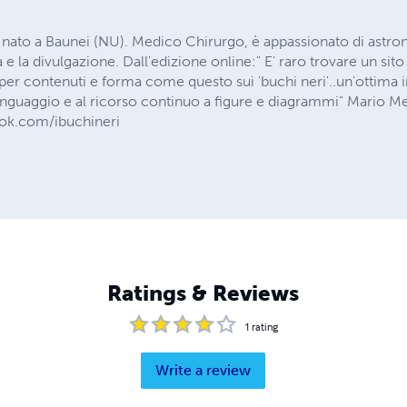
ato a Baunei (NU). Medico Chirurgo, è appassionato di astron
a e la divulgazione. Dall'edizione online:" E' raro trovare un sito
 per contenuti e forma come questo sui 'buchi neri'..un'ottima 
linguaggio e al ricorso continuo a figure e diagrammi" Mario Me
ok.com/ibuchineri
Ratings & Reviews
1
rating
Write a review