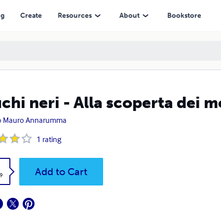
ng
Create
Resources
About
Bookstore
uchi neri - Alla scoperta dei m
no Mauro Annarumma
1
rating
k
Add to Cart
9