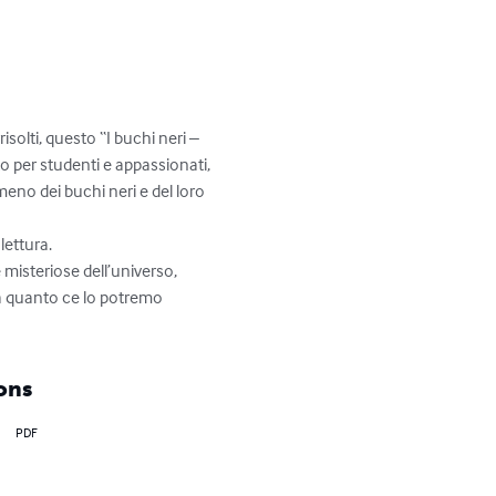
olti, questo “I buchi neri – 
o per studenti e appassionati, 
no dei buchi neri e del loro 
ettura. 

 misteriose dell’universo, 
a quanto ce lo potremo 
ons
PDF