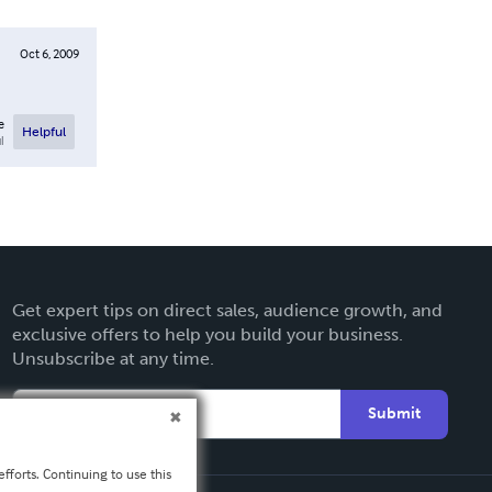
Oct 6, 2009
e
Helpful
l
Get expert tips on direct sales, audience growth, and
exclusive offers to help you build your business.
Unsubscribe at any time.
Submit
fforts. Continuing to use this