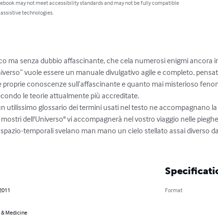
 ebook may not meet accessibility standards and may not be fully compatible
 assistive technologies.
o ma senza dubbio affascinante, che cela numerosi enigmi ancora irris
universo” vuole essere un manuale divulgativo agile e completo, pensat
 proprie conoscenze sull’affascinante e quanto mai misterioso fenome
ondo le teorie attualmente più accreditate.  

un utilissimo glossario dei termini usati nel testo ne accompagnano la l
ei mostri dell'Universo" vi accompagnerà nel vostro viaggio nelle pieghe
 spazio-temporali svelano man mano un cielo stellato assai diverso d
Specificati
 2011
Format
 & Medicine