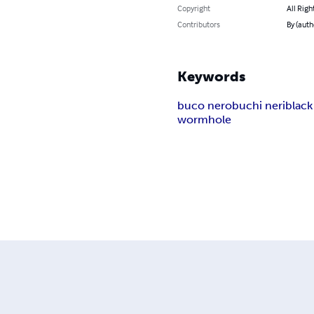
Copyright
All Righ
Contributors
By (aut
Keywords
buco nero
buchi neri
black
wormhole