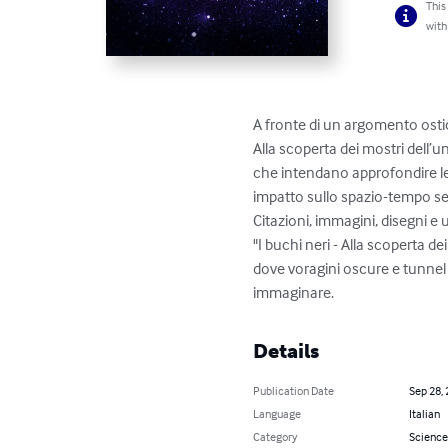
This
with
A fronte di un argomento ostic
Alla scoperta dei mostri dell’
che intendano approfondire le
impatto sullo spazio-tempo sec
Citazioni, immagini, disegni e 
"I buchi neri - Alla scoperta d
dove voragini oscure e tunnel
immaginare.
Details
Publication Date
Sep 28,
Language
Italian
Category
Science