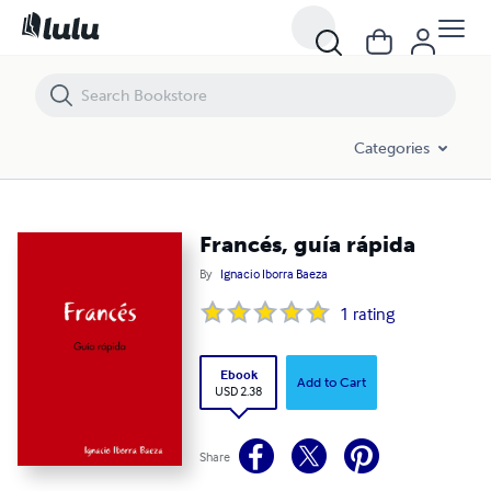
Francés, guía rápida
Categories
Francés, guía rápida
By
Ignacio Iborra Baeza
1
rating
Ebook
Add to Cart
USD 2.38
Share