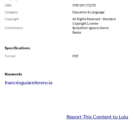
ISBN
9781291172270
Category
Education & Language
Copyright
All Rights Reserved - Standard
Copyright License
Contributors
By (author): Ignacio Iborra
Baeza
Specifications
Format
PDF
Keywords
francés
guía
referencia
Report This Content to Lulu