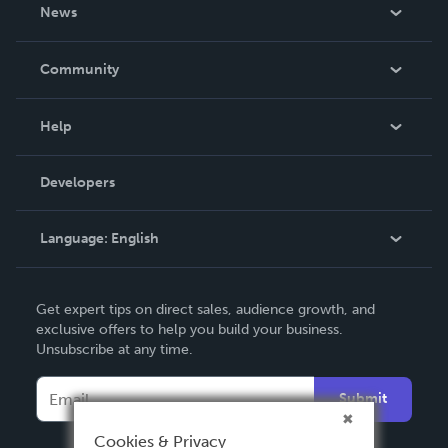
About Us
News
Careers
In The News
Community
Events
Blog
Help
Videos
Order Lookup
Developers
Podcast
Knowledge Base
Language:
English
Contact Support
English
Get expert tips on direct sales, audience growth, and
Deutsch
exclusive offers to help you build your business.
Unsubscribe at any time.
Français
Italiano
Submit
Español
Cookies & Privacy