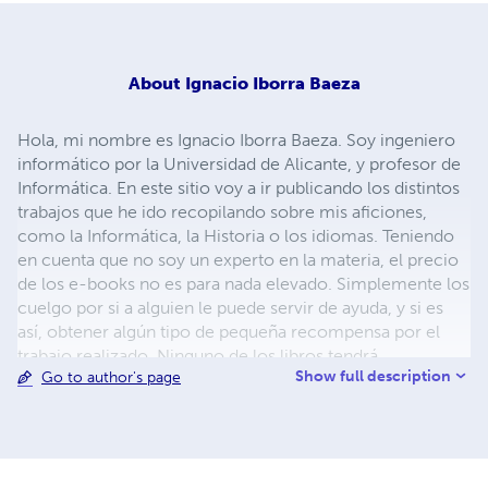
About
Ignacio Iborra Baeza
Hola, mi nombre es Ignacio Iborra Baeza. Soy ingeniero
informático por la Universidad de Alicante, y profesor de
Informática. En este sitio voy a ir publicando los distintos
trabajos que he ido recopilando sobre mis aficiones,
como la Informática, la Historia o los idiomas. Teniendo
en cuenta que no soy un experto en la materia, el precio
de los e-books no es para nada elevado. Simplemente los
cuelgo por si a alguien le puede servir de ayuda, y si es
así, obtener algún tipo de pequeña recompensa por el
trabajo realizado. Ninguno de los libros tendrá
Show full description
Go to author's page
protecciones DRM o similares. Algunos de los e-books
están en formato PDF, principalmente porque en su
diseño he utilizado tablas y he intentado sintetizar algunos
conceptos en una sola página, y este tipo de cosas es
muy difícil mantenerlas en formato ePub. Otras