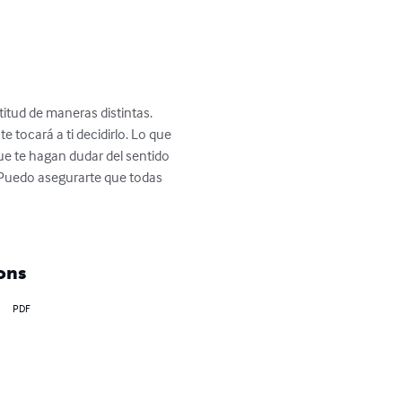
titud de maneras distintas. 
e tocará a ti decidirlo. Lo que 
ue te hagan dudar del sentido 
. Puedo asegurarte que todas 
ons
PDF