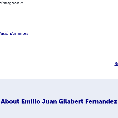
or): Imaginador 69
Pasión
Amantes
R
About
Emilio Juan Gilabert Fernandez