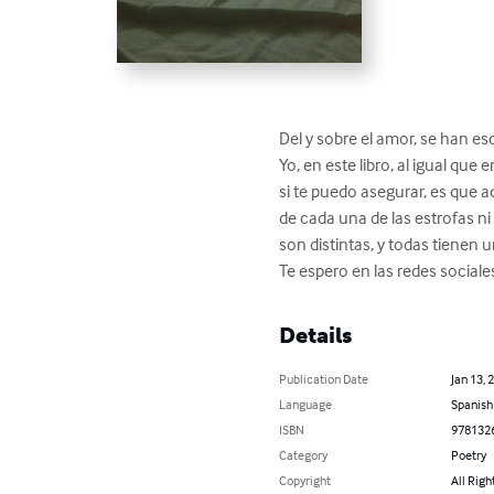
Del y sobre el amor, se han es
Yo, en este libro, al igual que
si te puedo asegurar, es que 
de cada una de las estrofas n
son distintas, y todas tienen 
Te espero en las redes sociale
Details
Publication Date
Jan 13, 
Language
Spanish
ISBN
978132
Category
Poetry
Copyright
All Righ