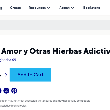
ng
Create
Resources
About
Bookstore
 Amor y Otras Hierbas Adictiv
inador 69
k
Add to Cart
5
 ebook may not meet accessibility standards and may not be fully compatible
 assistive technologies.