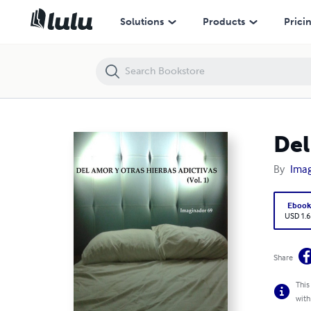
Del Amor y Otras Hierbas Adictivas Vol.1
Solutions
Products
Prici
Del
By
Imag
Eboo
USD 1.6
Share
This
with