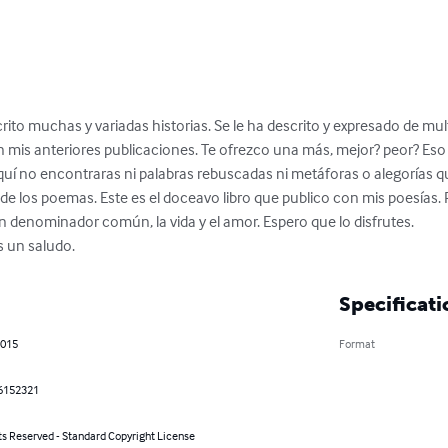
crito muchas y variadas historias. Se le ha descrito y expresado de mul
 en mis anteriores publicaciones. Te ofrezco una más, mejor? peor? Eso t
aquí no encontraras ni palabras rebuscadas ni metáforas o alegorías q
i de los poemas. Este es el doceavo libro que publico con mis poesías
un denominador común, la vida y el amor. Espero que lo disfrutes.

s un saludo.
Specificati
2015
Format
6152321
ts Reserved - Standard Copyright License