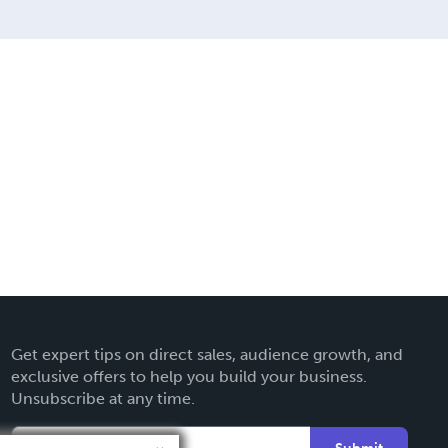
Get expert tips on direct sales, audience growth, and
exclusive offers to help you build your business.
Unsubscribe at any time.