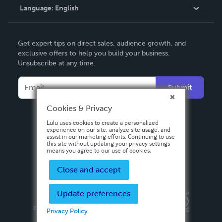
Language:
English
Contact Support
English
Get expert tips on direct sales, audience growth, and
Deutsch
exclusive offers to help you build your business.
Unsubscribe at any time.
Français
Italiano
Submit
Español
Cookies & Privacy
Lulu uses cookies to create a personalized
experience on our site, analyze site usage, and
assist in our marketing efforts. Continuing to use
this site without updating your privacy settings
means you agree to our use of cookies.
Close and accept
Update preferences
Privacy Policy
Terms & Conditions
Security
Copyright ©
2026 Lulu Press, Inc. All rights reserved.
Privacy Policy