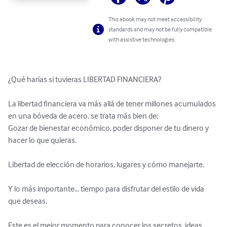
This ebook may not meet accessibility
standards and may not be fully compatible
with assistive technologies.
¿Qué harías si tuvieras LIBERTAD FINANCIERA? 

La libertad financiera va más allá de tener millones acumulados 
en una bóveda de acero, se trata más bien de:

Gozar de bienestar económico, poder disponer de tu dinero y 
hacer lo que quieras.

Libertad de elección de horarios, lugares y cómo manejarte.

Y lo más importante… tiempo para disfrutar del estilo de vida 
que deseas.

Este es el mejor momento para conocer los secretos, ideas 