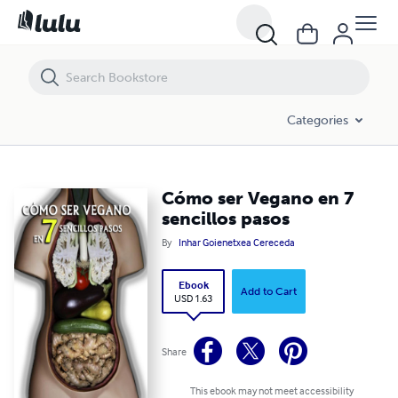
Cómo ser Vegano en 7 sencillos pasos
Categories
Cómo ser Vegano en 7
sencillos pasos
By
Inhar Goienetxea Cereceda
Ebook
Add to Cart
USD 1.63
Share
This ebook may not meet accessibility