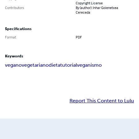
Copyright License
Contributors
By (author): Inhar Goienetxea
Cereceda
Specifications
Format
PDF
Keywords
vegano
vegetariano
dieta
tutorial
veganismo
Report This Content to Lulu