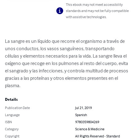
This ebook may not meet accessibility
standards and may not be fully compatible
with assistive technologies.
La sangre es un líquido que recorre el organismo a través de 
unos conductos, los vasos sanguíneos, transportando

células y elementos necesarios para la vida. La sangre lleva el 
oxígeno que recoge en los pulmones al resto del cuerpo, evita 
el sangrado y las infecciones, y controla multitud de procesos 
gracias a las proteínas y otros elementos presentes en el 
plasma.
Details
Publication Date
Jul 21, 2019
Language
Spanish
ISBN
9780359804269
Category
Science & Medicine
Copyright
All Rights Reserved - Standard