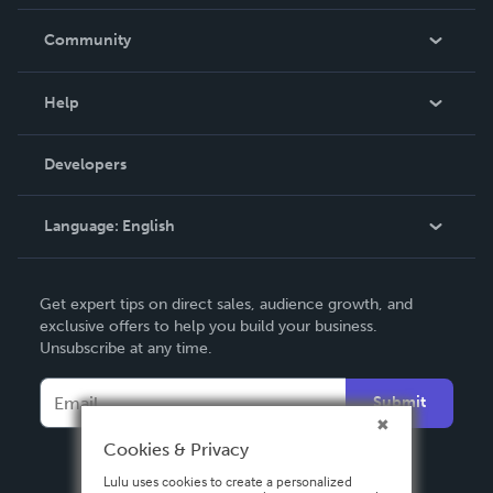
Careers
In The News
Community
Events
Blog
Help
Videos
Order Lookup
Developers
Podcast
Knowledge Base
Language:
English
Contact Support
English
Get expert tips on direct sales, audience growth, and
Deutsch
exclusive offers to help you build your business.
Unsubscribe at any time.
Français
Italiano
Submit
Español
Cookies & Privacy
Lulu uses cookies to create a personalized